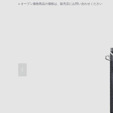
ファストハイブリッドAF
※ オープン価格商品の価格は、販売店にお問い合わせください
光学式5軸ボディ内手ブレ補正
高解像4K動画記録
高い操作性と信頼性を実現
ソニーならではの機能/WEBカメラ対応