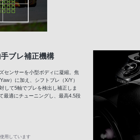
内手ブレ補正機構
イズセンサーを小型ボディに凝縮。焦
Yaw）に加え、シフトブレ（X/Y）
に対して5軸でブレを検出し補正しま
て最適にチューニングし、最高4.5段
を使用しています