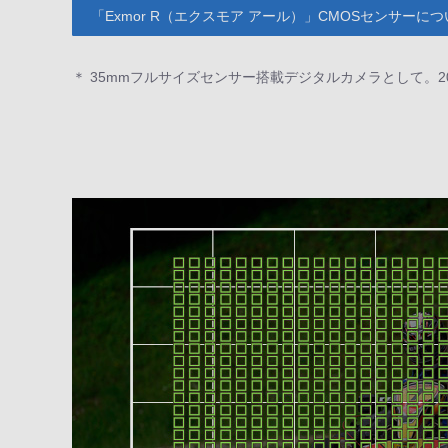
「Exmor R（エクスモア アール）」CMOSセンサーに
＊ 35mmフルサイズセンサー搭載デジタルカメラとして。2