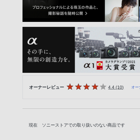
5つの星のうち
件のレビ
オーナーレビュー
4.4 (10
)
オー
現在 ソニーストアでの取り扱いのない商品です