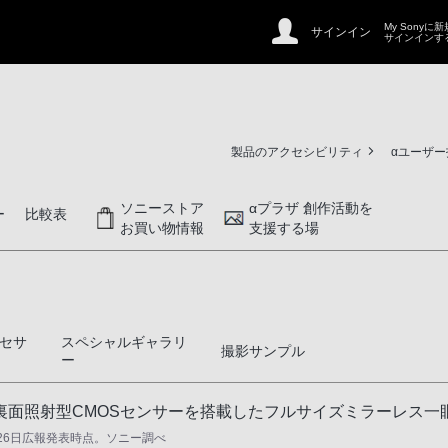
My Sonyに
サインイン
サインインす
製品のアクセシビリティ
αユーザ
ソニーストア
αプラザ 創作活動を
ー
比較表
お買い物情報
支援する場
セサ
スペシャルギャラリ
撮影サンプル
ー
ズ裏面照射型CMOSセンサーを搭載したフルサイズミラーレス一
月26日広報発表時点。ソニー調べ