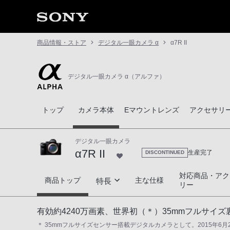
商品情報・ストア
デジタル一眼カメラ α
α7R II
デジタル一眼カメラ α（アルファ）
トップ
カメラ本体
Eマウントレンズ
アクセサリ
デジタル一眼カメラ
α7R II
生産完了
DISCONTINUED
対応商品・アク
α7R II
商品トップ
主な仕様
特長
リー
35mmフルサイズセンサー搭載
有効約4240万画素、世界初（＊）35mmフルサイ
＊ 35mmフルサイズセンサー搭載デジタルカメラとして。2015年6