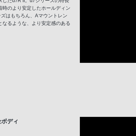
α7R II。α7シリーズの特長
着時のより安定したホールディン
ンズはもちろん、Aマウントレン
となるような、より安定感のある
金ボディ