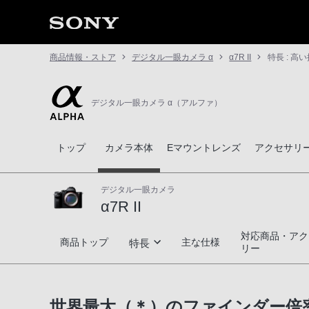
商品情報・ストア
デジタル一眼カメラ α
α7R II
特長 : 
デジタル一眼カメラ α（アルファ）
トップ
カメラ本体
Eマウントレンズ
アクセサリ
デジタル一眼カメラ
α7R II
対応商品・アク
α7R II
商品トップ
主な仕様
特長
リー
35mmフルサイズセンサー搭載
世界最大（＊）のファインダー倍率