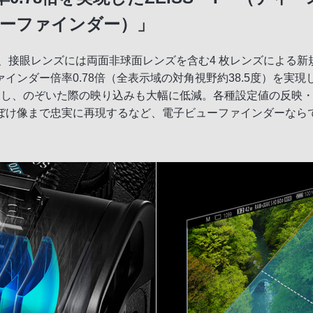
（トゥルーファインダー）」
眼レンズには両面非球面レンズを含む4 枚レンズによる新規光学系を採
インダー倍率0.78倍（全表示域の対角視野約38.5度）を実
採用し、のぞいた際の映り込みも大幅に低減。各種設定値の反映
ぼけ像まで忠実に再現するなど、電子ビューファインダーなら