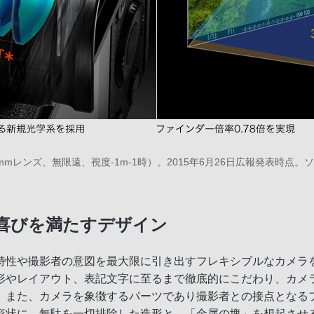
mmレンズ、無限遠、視度-1m-1時）。2015年6月26日広報発表時点。
喜びを満たすデザイン
性や撮影者の意図を最大限に引き出すフレキシブルなカメラを目
形やレイアウト、表記文字に至るまで徹底的にこだわり、カメ
、カメラを象徴するパーツであり撮影者との接点となるファインダー
形状に。無駄を一切排除した造形と、「金属の塊」を想起させ