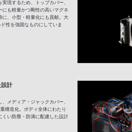
を実現するため、トップカバー、
ーにも軽量かつ剛性の高いマグネ
時に、小型・軽量化にも貢献。大
ルド性を強固なものにしていま
た設計
し、メディア・ジャックカバー、
2重構造化。ボディ全体にわたり
にくい防塵・防滴に配慮した設計
。