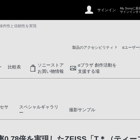
My Sonyに
サインイン
サインインす
高い操作性と信頼性を実現
製品のアクセシビリティ
αユーザ
ソニーストア
αプラザ 創作活動を
ー
比較表
お買い物情報
支援する場
セサ
スペシャルギャラリ
撮影サンプル
ー
0.78倍を実現したZEISS「T＊（ティ