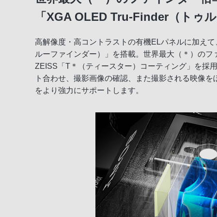
ファストハイブリッドAF
「XGA OLED Tru-Finder
光学式5軸ボディ内手ブレ補正
高解像度・高コントラストの有機ELパネルに加えて、接
高解像4K動画記録
ルーファインダー）」を搭載。世界最大（＊）のファ
ZEISS「T＊（ティースター）コーティング」を
高い操作性と信頼性を実現
ト合わせ、撮影画像の確認、また撮影される映像を
をより強力にサポートします。
ソニーならではの機能/WEBカメラ対応