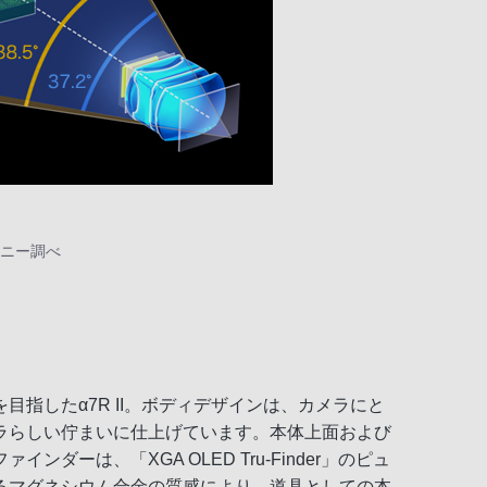
ソニー調べ
指したα7R II。ボディデザインは、カメラにと
ラらしい佇まいに仕上げています。本体上面および
は、「XGA OLED Tru-Finder」のピュ
るマグネシウム合金の質感により、道具としての本