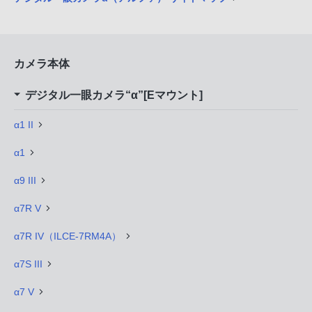
カメラ本体
デジタル一眼カメラ“α”[Eマウント]
α1 II
α1
α9 III
α7R V
α7R IV（ILCE-7RM4A）
α7S III
α7 V