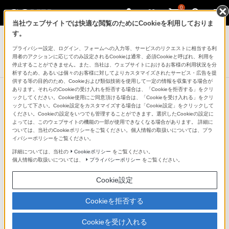
0
当社ウェブサイトでは快適な閲覧のためにCookieを利用しておりま
デジタル一眼カメラ α（アルファ）
す。
プライバシー設定、ログイン、フォームへの入力等、サービスのリクエストに相当する利
デジタル一眼カメラ
用者のアクションに応じてのみ設定されるCookieは通常、必須Cookieと呼ばれ、利用を
α7S
停止することができません。また、当社は、ウェブサイトにおけるお客様の利用状況を分
析するため、あるいは個々のお客様に対してよりカスタマイズされたサービス・広告を提
供する等の目的のため、Cookieおよび類似技術を使用して一定の情報を収集する場合が
あります。それらのCookieの受け入れを拒否する場合は、「Cookieを拒否する」をクリ
ックしてください。Cookie使用にご同意頂ける場合は、「Cookieを受け入れる」をクリ
ックして下さい。Cookie設定をカスタマイズする場合は「Cookie設定」をクリックして
Portrait ～雨の日の午後に～ by魚
Night View ～都市夜景～ by岩崎
ください。Cookieの設定をいつでも管理することができます。選択したCookieの設定に
住誠一
拓哉
よっては、このウェブサイトの機能の一部が使用できなくなる場合があります。 詳細に
ついては、当社のCookieポリシーをご覧ください。個人情報の取扱いについては、プラ
イバシーポリシーをご覧ください。
詳細については、当社の
Cookieポリシー
をご覧ください。
Firefly ～微かな光に魅せられて～
個人情報の取扱いについては、
プライバシーポリシー
をご覧ください。
by加藤文雄
Cookie設定
Cookieを拒否する
Cookieを受け入れる