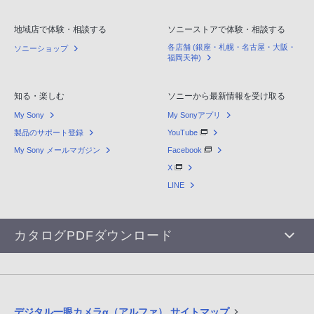
地域店で体験・相談する
ソニーストアで体験・相談する
各店舗 (銀座・札幌・名古屋・大阪・
ソニーショップ
福岡天神)
知る・楽しむ
ソニーから最新情報を受け取る
My Sony
My Sonyアプリ
製品のサポート登録
YouTube
My Sony メールマガジン
Facebook
X
LINE
カタログPDFダウンロード
デジタル一眼カメラα（アルファ） サイトマップ