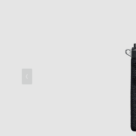
高速AF性能
操作性
信頼性・接続性
多彩な動画機能
撮影体験を充実させる機能/WEBカメラ対