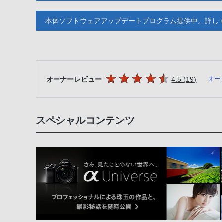
本体ソフトウェアアップデートプログラム提供中。詳し
5つの星のうち
件のレビ
オーナーレビュー
4.5 (19
)
オー
スペシャルコンテンツ