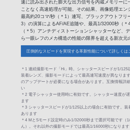
速に読み出された膨大な出力信号を内蔵メモリーに
ことなく高速処理が可能。その結果、画像処理エンジン
最高約20コマ/秒（＊1）連写、ブラックアウトフリ
3）の演算によるAF/AE追随や、最高1/32000秒
（＊5）アンチディストーションシャッターなど、
ら一眼レフのメカ構造の性能の限界を超える新次元
圧倒的なスピードを実現する革新性能について詳しくは
＊1 連続撮影モード「Hi」時。シャッタースピードが1/12
装着レンズ、撮影モードによって最高連写速度が異なりま
のアップデートが必要になる場合があります。互換情報詳
い
＊2 電子シャッター使用時に有効です。シャッター速度が
ます
＊3 シャッタースピードが1/125以上の場合に有効です
あります
＊4 MとSモード設定時のみ1/32000秒まで選択可能です（1/1
ん）。それ以外の撮影モードでは最高1/16000秒になります