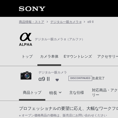
商品情報・ストア
デジタル一眼カメラ α
α9 II
デジタル一眼カメラ α（アルファ）
トップ
カメラ本体
Eマウントレンズ
アクセサリ
デジタル一眼カメラ
α9 II
生産完了
DISCONTINUED
対応商品・アク
α9 II
商品トップ
主な仕様
特長
リー
新次元の高速性能
プロフェッショナルの要望に応え、大幅なワークフ
※ オープン価格商品の価格は、販売店にお問い合わせください