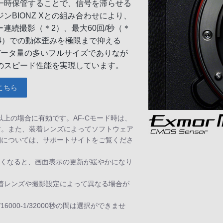
一時保管することで、信号を滞らせる
BIONZ Xとの組み合わせにより、
ー連続撮影（＊2）、最大60回/秒（＊
（＊4）での動体歪みを極限まで抑える
データ量の多いフルサイズでありなが
のスピード性能を実現しています。
こちら
5以上の場合に有効です。AF-Cモード時は、
す。また、装着レンズによってソフトウェア
細については、サポートサイトをご覧くださ
遅くなると、画面表示の更新が緩やかになり
。装着レンズや撮影設定によって異なる場合が
6000-1/32000秒の間は選択ができませ