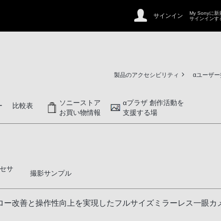
My Sonyに
サインイン
サインインす
製品のアクセシビリティ
αユーザ
ソニーストア
αプラザ 創作活動を
ー
比較表
お買い物情報
支援する場
セサ
撮影サンプル
ロー改善と操作性向上を実現したフルサイズミラーレス一眼カ