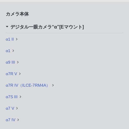
カメラ本体
デジタル一眼カメラ“α”[Eマウント]
α1 II
α1
α9 III
α7R V
α7R IV（ILCE-7RM4A）
α7S III
α7 V
α7 IV