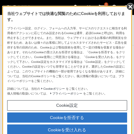
0
当社ウェブサイトでは快適な閲覧のためにCookieを利用しておりま
デジタル一眼カメラ α（アルファ）
す。
プライバシー設定、ログイン、フォームへの入力等、サービスのリクエストに相当する利
ソフトキャリングケース
用者のアクションに応じてのみ設定されるCookieは通常、必須Cookieと呼ばれ、利用を
LCS-ELCA
停止することができません。また、当社は、ウェブサイトにおけるお客様の利用状況を分
析するため、あるいは個々のお客様に対してよりカスタマイズされたサービス・広告を提
供する等の目的のため、Cookieおよび類似技術を使用して一定の情報を収集する場合が
あります。それらのCookieの受け入れを拒否する場合は、「Cookieを拒否する」をクリ
ックしてください。Cookie使用にご同意頂ける場合は、「Cookieを受け入れる」をクリ
デジタル一眼カメラ“α”[Eマウント]
ックして下さい。Cookie設定をカスタマイズする場合は「Cookie設定」をクリックして
ください。Cookieの設定をいつでも管理することができます。選択したCookieの設定に
よっては、このウェブサイトの機能の一部が使用できなくなる場合があります。 詳細に
ついては、当社のCookieポリシーをご覧ください。個人情報の取扱いについては、プラ
イバシーポリシーをご覧ください。
デジタル一眼カメラ“α”[Eマウント]
詳細については、当社の
Cookieポリシー
をご覧ください。
個人情報の取扱いについては、
プライバシーポリシー
をご覧ください。
デジタル一眼カメラ
Cookie設定
α7S
Cookieを拒否する
最高ISO409600（＊9）を誇る
高感度性能、4K出力（＊15）を
実現したフルサイズ一眼（＊1
Cookieを受け入れる