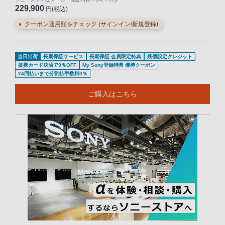
229,900
円(税込)
クーポン適用額をチェック (サインイン/新規登録)
当日出荷
長期保証サービス
長期保証 会員限定特典
残価設定クレジット
提携カード決済で3％OFF
My Sony登録特典 優待クーポン
24回払いまで分割払手数料0％
ご購入はこちら