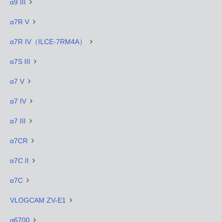
α9 III
α7R V
α7R IV（ILCE-7RM4A）
α7S III
α7 V
α7 IV
α7 III
α7CR
α7C II
α7C
VLOGCAM ZV-E1
α6700