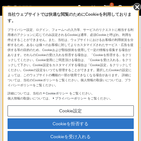
0
当社ウェブサイトでは快適な閲覧のためにCookieを利用しておりま
デジタル一眼カメラ α（アルファ）
す。
プライバシー設定、ログイン、フォームへの入力等、サービスのリクエストに相当する利
デジタル一眼カメラα[Eマウント]用レンズ
用者のアクションに応じてのみ設定されるCookieは通常、必須Cookieと呼ばれ、利用を
FE 100mm F2.8 STF GM OSS
停止することができません。また、当社は、ウェブサイトにおけるお客様の利用状況を分
析するため、あるいは個々のお客様に対してよりカスタマイズされたサービス・広告を提
供する等の目的のため、Cookieおよび類似技術を使用して一定の情報を収集する場合が
あります。それらのCookieの受け入れを拒否する場合は、「Cookieを拒否する」をクリ
ックしてください。Cookie使用にご同意頂ける場合は、「Cookieを受け入れる」をクリ
ックして下さい。Cookie設定をカスタマイズする場合は「Cookie設定」をクリックして
ください。Cookieの設定をいつでも管理することができます。選択したCookieの設定に
よっては、このウェブサイトの機能の一部が使用できなくなる場合があります。 詳細に
ついては、当社のCookieポリシーをご覧ください。個人情報の取扱いについては、プラ
イバシーポリシーをご覧ください。
詳細については、当社の
Cookieポリシー
をご覧ください。
個人情報の取扱いについては、
プライバシーポリシー
をご覧ください。
Cookie設定
Cookieを拒否する
Cookieを受け入れる