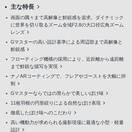
主な特長
画面の隅々まで高解像と鮮鋭感を追求。ダイナミック
に世界を切り取るズーム全域F2.8の大口径広角ズーム
レンズ
Gマスターの高い設計基準による周辺部まで高解像と
鮮鋭感
フローティング機構の採用により、近距離から遠距離
まで鮮鋭な描写を実現
ナノARコーティングで、フレアやゴーストを大幅に抑
制
Gマスターならではの滑らかで美しいぼけ味
11枚羽根の円形絞りによる自然なぼけ表現
徹底したぼけ味へのこだわり
高い機動力が求められる撮影現場に最適な小型・軽量
設計