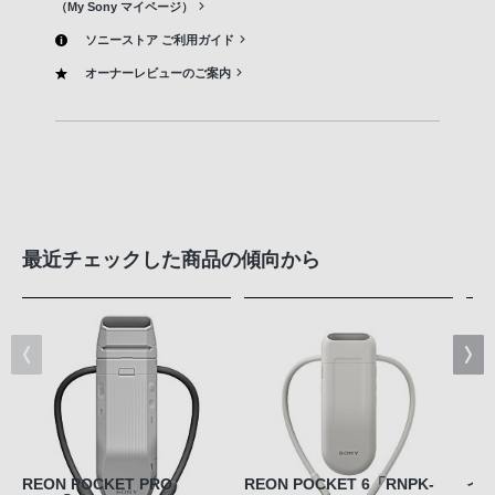
（My Sony マイページ）
ソニーストア ご利用ガイド
オーナーレビューのご案内
最近チェックした商品の傾向から
REON POCKET PRO
REON POCKET 6「RNPK-
イン