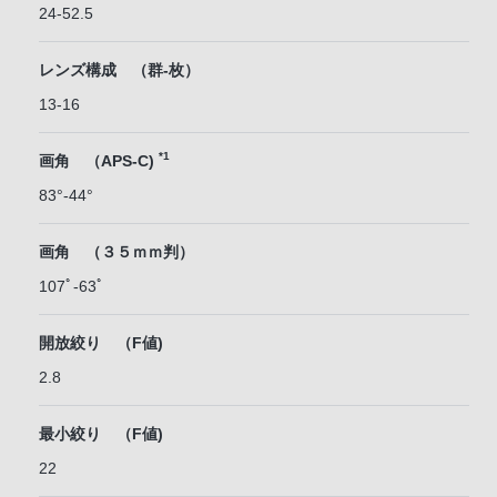
24-52.5
レンズ構成 （群-枚）
13-16
*1
画角 （APS-C)
83°-44°
画角 （３５ｍｍ判）
107ﾟ-63ﾟ
開放絞り （F値)
2.8
最小絞り （F値)
22