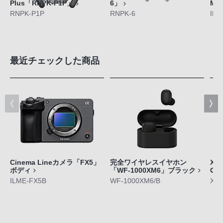
Plus「RNPK-P1P」
6」
M5
RNPK-P1P
RNPK-6
IER
最近チェックした商品
Cinema Lineカメラ「FX5」
完全ワイヤレスイヤホン
Xpe
ボディ
「WF-1000XM6」ブラック
GE
ILME-FX5B
WF-1000XM6/B
XQ-