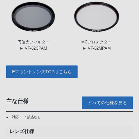
円偏光
フィルター
MC
プロテクター
► VF-82CPAM
► VF-82MPAM
EマウントレンズTOPはこちら
主な仕様
すべての仕様を見る
●：対応
-：該当なし
レンズ仕様