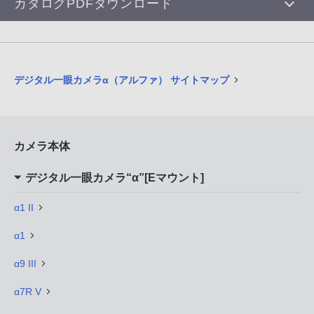
カタログPDFダウンロード
デジタル一眼カメラα（アルファ） サイトマップ
カメラ本体
デジタル一眼カメラ“α”[Eマウント]
α1 II
α1
α9 III
α7R V