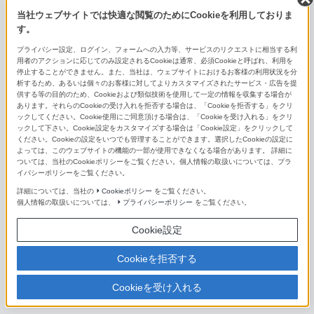
当社ウェブサイトでは快適な閲覧のためにCookieを利用しておりま
E 16-55mm F2.8 G
す。
E PZ 18-105mm F4 G OSS
プライバシー設定、ログイン、フォームへの入力等、サービスのリクエストに相当する利
用者のアクションに応じてのみ設定されるCookieは通常、必須Cookieと呼ばれ、利用を
停止することができません。また、当社は、ウェブサイトにおけるお客様の利用状況を分
E PZ 18-110mm F4 G OSS
析するため、あるいは個々のお客様に対してよりカスタマイズされたサービス・広告を提
供する等の目的のため、Cookieおよび類似技術を使用して一定の情報を収集する場合が
E 18-135mm F3.5-5.6 OSS
あります。それらのCookieの受け入れを拒否する場合は、「Cookieを拒否する」をクリ
ックしてください。Cookie使用にご同意頂ける場合は、「Cookieを受け入れる」をクリ
ックして下さい。Cookie設定をカスタマイズする場合は「Cookie設定」をクリックして
E 18-200mm F3.5-6.3 OSS LE
ください。Cookieの設定をいつでも管理することができます。選択したCookieの設定に
よっては、このウェブサイトの機能の一部が使用できなくなる場合があります。 詳細に
E PZ 18-200mm F3.5-6.3 OSS
ついては、当社のCookieポリシーをご覧ください。個人情報の取扱いについては、プラ
イバシーポリシーをご覧ください。
E 55-210mm F4.5-6.3 OSS
詳細については、当社の
Cookieポリシー
をご覧ください。
個人情報の取扱いについては、
プライバシーポリシー
をご覧ください。
E 70-350mm F4.5-6.3 G OSS
Cookie設定
単焦点レンズ（Eマウント用）
Cookieを拒否する
FE 14mm F1.8 GM
Cookieを受け入れる
FE 16mm F1.8 G