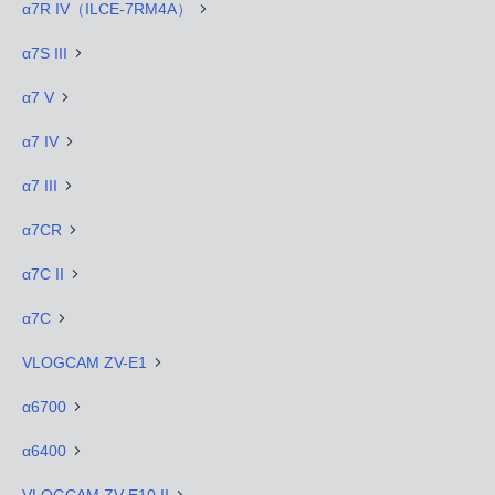
α7R IV（ILCE-7RM4A）
α7S III
α7 V
α7 IV
α7 III
α7CR
α7C II
α7C
VLOGCAM ZV-E1
α6700
α6400