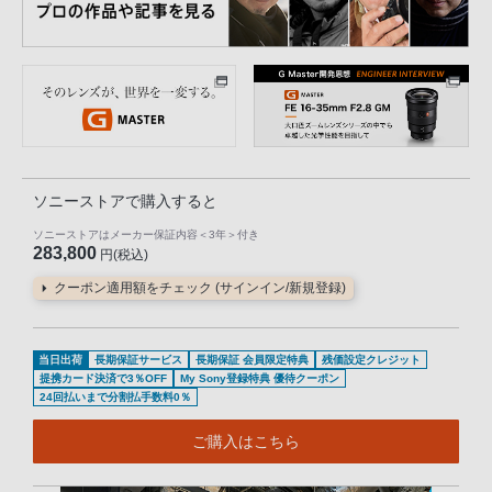
ソニーストアで購入すると
ソニーストアはメーカー保証内容
＜3年＞
付き
283,800
円(税込)
クーポン適用額をチェック (サインイン/新規登録)
当日出荷
長期保証サービス
長期保証 会員限定特典
残価設定クレジット
提携カード決済で3％OFF
My Sony登録特典 優待クーポン
24回払いまで分割払手数料0％
ご購入はこちら