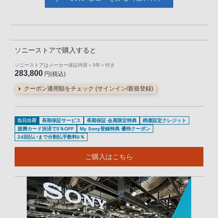
ソニーストアで購入すると
ソニーストアはメーカー保証内容
＜3年＞
付き
283,800
円(税込)
クーポン適用額をチェック (サインイン/新規登録)
当日出荷
長期保証サービス
長期保証 会員限定特典
残価設定クレジット
提携カード決済で3％OFF
My Sony登録特典 優待クーポン
24回払いまで分割払手数料0％
ご購入はこちら