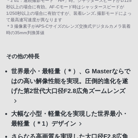
＊2 α1：連続撮影モード「Hi+」時。シャッタースピードが1/125
秒以上の場合に有効。AF-Cモード時はシャッタースピードが
1/250秒以上の場合に有効ですが、装着レンズ､撮影モードによっ
て最高連写速度が異なります
＊3 撮像素子がAPS-Cサイズのレンズ交換式デジタルカメラ装着
時の35mm判換算値
その他の特長
世界最小・最軽量（＊）、G Masterならで
はの高い解像性能を実現。圧倒的進化を遂
げた第2世代大口径F2.8広角ズームレンズ
大幅な小型・軽量化を実現した世界最小・
最軽量（＊1）デザイン
さらなる高画質を実現した大口径F2.8広角