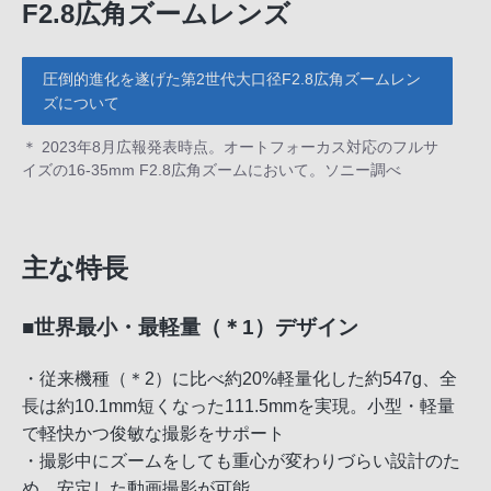
F2.8広角ズームレンズ
圧倒的進化を遂げた第2世代大口径F2.8広角ズームレン
ズについて
＊ 2023年8月広報発表時点。オートフォーカス対応のフルサ
イズの16-35mm F2.8広角ズームにおいて。ソニー調べ
主な特長
■世界最小・最軽量（＊1）デザイン
・従来機種（＊2）に比べ約20%軽量化した約547g、全
長は約10.1mm短くなった111.5mmを実現。小型・軽量
で軽快かつ俊敏な撮影をサポート
・撮影中にズームをしても重心が変わりづらい設計のた
め、安定した動画撮影が可能