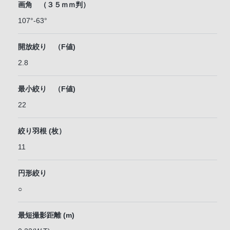
画角 （３５ｍｍ判）
107°-63°
開放絞り （F値)
2.8
最小絞り （F値)
22
絞り羽根 (枚）
11
円形絞り
○
最短撮影距離 (m)