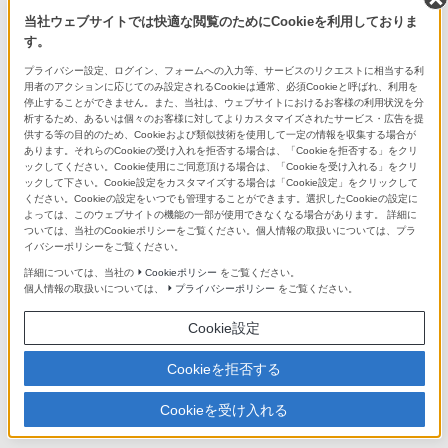
当社ウェブサイトでは快適な閲覧のためにCookieを利用しておりま
Aマウントレンズ/アクセサリーシステ
す。
ムチャート
プライバシー設定、ログイン、フォームへの入力等、サービスのリクエストに相当する利
用者のアクションに応じてのみ設定されるCookieは通常、必須Cookieと呼ばれ、利用を
停止することができません。また、当社は、ウェブサイトにおけるお客様の利用状況を分
析するため、あるいは個々のお客様に対してよりカスタマイズされたサービス・広告を提
供する等の目的のため、Cookieおよび類似技術を使用して一定の情報を収集する場合が
あります。それらのCookieの受け入れを拒否する場合は、「Cookieを拒否する」をクリ
ックしてください。Cookie使用にご同意頂ける場合は、「Cookieを受け入れる」をクリ
ックして下さい。Cookie設定をカスタマイズする場合は「Cookie設定」をクリックして
Eマウントレンズラインアップ
ください。Cookieの設定をいつでも管理することができます。選択したCookieの設定に
よっては、このウェブサイトの機能の一部が使用できなくなる場合があります。 詳細に
充実したレンズでこだわりの表現を
ついては、当社のCookieポリシーをご覧ください。個人情報の取扱いについては、プラ
イバシーポリシーをご覧ください。
詳細については、当社の
Cookieポリシー
をご覧ください。
個人情報の取扱いについては、
プライバシーポリシー
をご覧ください。
Cookie設定
Cookieを拒否する
Aマウントレンズラインアップ
充実したレンズでこだわりの表現を
Cookieを受け入れる