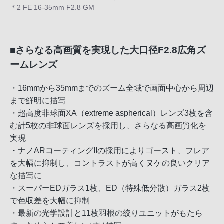
＊2 FE 16-35mm F2.8 GM
■さらなる高画質を実現した大口径F2.8広角ズ
ームレンズ
・16mmから35mmまでのズーム全域で画面中心から周辺
まで鮮明に描写
・超高度非球面XA（extreme aspherical）レンズ3枚を含
む計5枚の非球面レンズを採用し、さらなる高画質化を
実現
・ナノARコーティングIIの採用によりゴースト、フレア
を大幅に抑制し、コントラストが高くヌケの良いクリア
な描写に
・スーパーEDガラス1枚、ED（特殊低分散）ガラス2枚
で色収差を大幅に抑制
・最新の光学設計と11枚羽根の絞りユニットがもたら