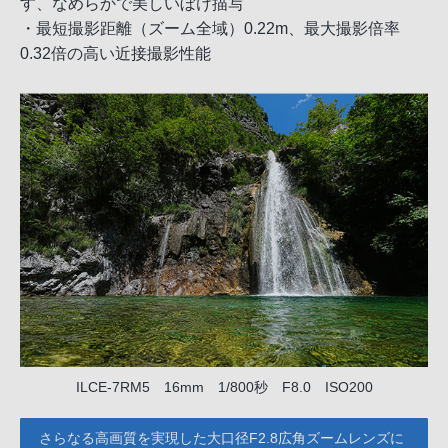
す、なめらかで美しいぼけ描写
・最短撮影距離（ズーム全域）0.22m、最大撮影倍率
0.32倍の高い近接撮影性能
ILCE-7RM5 16mm 1/800秒 F8.0 ISO200
さらなる高画質を実現した大口径F2.8広角ズームレンズに