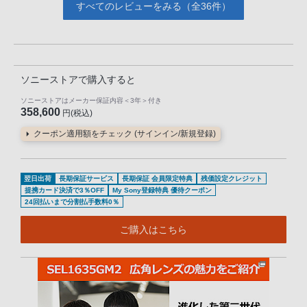
すべてのレビューをみる（全36件）
ソニーストアで購入すると
ソニーストアはメーカー保証内容
＜3年＞
付き
358,600
円(税込)
クーポン適用額をチェック (サインイン/新規登録)
翌日出荷
長期保証サービス
長期保証 会員限定特典
残価設定クレジット
提携カード決済で3％OFF
My Sony登録特典 優待クーポン
24回払いまで分割払手数料0％
ご購入はこちら