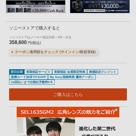
ソニーストアで購入すると
ソニーストアはメーカー保証内容
＜3年＞
付き
358,600
円(税込)
クーポン適用額をチェック (サインイン/新規登録)
翌日出荷
長期保証サービス
長期保証 会員限定特典
残価設定クレジット
提携カード決済で3％OFF
My Sony登録特典 優待クーポン
24回払いまで分割払手数料0％
ご購入はこちら