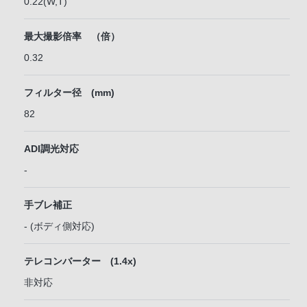
0.22(W,T)
最大撮影倍率 （倍）
0.32
フィルター径 (mm)
82
ADI調光対応
-
手ブレ補正
- (ボディ側対応)
テレコンバーター (1.4x)
非対応