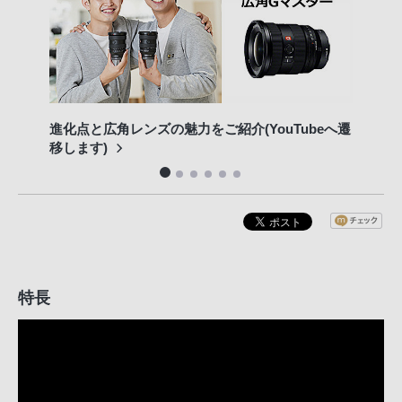
進化点と広角レンズの魅力をご紹介(YouTubeへ遷
専門
移します)
特長