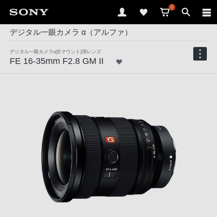
0
デジタル一眼カメラ α（アルファ）
デジタル一眼カメラα[Eマウント]用レンズ
FE 16-35mm F2.8 GM II