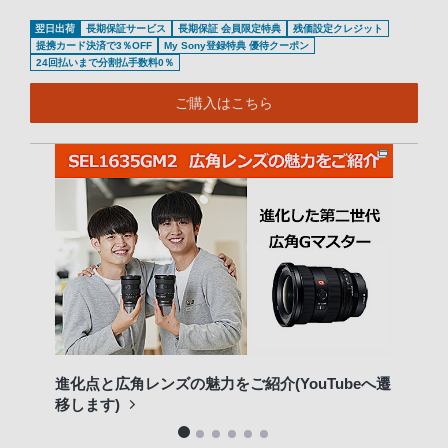
翌日出荷
長期保証サービス
長期保証 会員限定特典
残価設定クレジット
提携カード決済で3％OFF
My Sony登録特典 優待クーポン
24回払いまで分割払手数料0％
ご購入はこちら
進化点と広角レンズの魅力をご紹介(YouTubeへ遷
専門
移します)