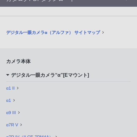
デジタル一眼カメラα（アルファ） サイトマップ
カメラ本体
デジタル一眼カメラ“α”[Eマウント]
α1 II
α1
α9 III
α7R V
α7R IV（ILCE-7RM4A）