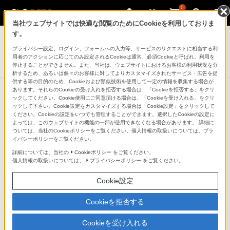
0
当社ウェブサイトでは快適な閲覧のためにCookieを利用しておりま
デジタル一眼カメラ α（アルファ）
す。
プライバシー設定、ログイン、フォームへの入力等、サービスのリクエストに相当する利
デジタル一眼カメラα[Eマウント]用レンズ
用者のアクションに応じてのみ設定されるCookieは通常、必須Cookieと呼ばれ、利用を
FE 16-35mm F2.8 GM II
停止することができません。また、当社は、ウェブサイトにおけるお客様の利用状況を分
析するため、あるいは個々のお客様に対してよりカスタマイズされたサービス・広告を提
供する等の目的のため、Cookieおよび類似技術を使用して一定の情報を収集する場合が
あります。それらのCookieの受け入れを拒否する場合は、「Cookieを拒否する」をクリ
ックしてください。Cookie使用にご同意頂ける場合は、「Cookieを受け入れる」をクリ
ックして下さい。Cookie設定をカスタマイズする場合は「Cookie設定」をクリックして
ください。Cookieの設定をいつでも管理することができます。選択したCookieの設定に
よっては、このウェブサイトの機能の一部が使用できなくなる場合があります。 詳細に
ついては、当社のCookieポリシーをご覧ください。個人情報の取扱いについては、プラ
イバシーポリシーをご覧ください。
詳細については、当社の
Cookieポリシー
をご覧ください。
個人情報の取扱いについては、
プライバシーポリシー
をご覧ください。
Cookie設定
Cookieを拒否する
Cookieを受け入れる