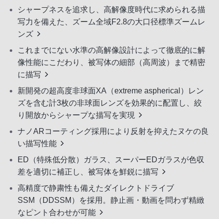
シャープネスを追求し、高解像度時代に求められる描
写力を備えた、ズーム全域F2.8の大口径標準ズームレ
ンズ
これまでにない水準の高解像設計によって徹底的に解
像性能にこだわり、被写体の細部（高周波）まで精密
に描写
新開発の超高度非球面XA（extreme aspherical）レン
ズを含む計3枚の非球面レンズを効果的に配置し、絞
り開放からシャープな描写を実現
ナノARコーティング採用により反射を抑えたヌケの良
い描写性能
ED（特殊低分散）ガラス、スーパーEDガラスが色収
差を適切に補正し、被写体を鮮鋭に描写
高精度で静粛性も備えたダイレクトドライブ
SSM（DDSSM）を採用。静止画・動画を問わず精緻
なピント合わせが可能