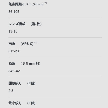
*1
焦点距離イメージ(mm)
36-105
レンズ構成 （群-枚）
13-18
*1
画角 （APS-C)
61°-23°
画角 （３５ｍｍ判）
84°-34°
開放絞り （F値)
2.8
最小絞り （F値)