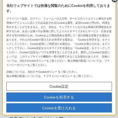
FE 400-800mm F6.3-8 G OSS
当社ウェブサイトでは快適な閲覧のためにCookieを利用しておりま
す。
E PZ 10-20mm F4 G
プライバシー設定、ログイン、フォームへの入力等、サービスのリクエストに相当する利
用者のアクションに応じてのみ設定されるCookieは通常、必須Cookieと呼ばれ、利用を
E PZ 16-50mm F3.5-5.6 OSS II
停止することができません。また、当社は、ウェブサイトにおけるお客様の利用状況を分
析するため、あるいは個々のお客様に対してよりカスタマイズされたサービス・広告を提
E 16-55mm F2.8 G
供する等の目的のため、Cookieおよび類似技術を使用して一定の情報を収集する場合が
あります。それらのCookieの受け入れを拒否する場合は、「Cookieを拒否する」をクリ
ックしてください。Cookie使用にご同意頂ける場合は、「Cookieを受け入れる」をクリ
E PZ 18-105mm F4 G OSS
ックして下さい。Cookie設定をカスタマイズする場合は「Cookie設定」をクリックして
ください。Cookieの設定をいつでも管理することができます。選択したCookieの設定に
E PZ 18-110mm F4 G OSS
よっては、このウェブサイトの機能の一部が使用できなくなる場合があります。 詳細に
ついては、当社のCookieポリシーをご覧ください。個人情報の取扱いについては、プラ
イバシーポリシーをご覧ください。
E 18-135mm F3.5-5.6 OSS
詳細については、当社の
Cookieポリシー
をご覧ください。
E 18-200mm F3.5-6.3 OSS LE
個人情報の取扱いについては、
プライバシーポリシー
をご覧ください。
Cookie設定
E PZ 18-200mm F3.5-6.3 OSS
Cookieを拒否する
E 55-210mm F4.5-6.3 OSS
E 70-350mm F4.5-6.3 G OSS
Cookieを受け入れる