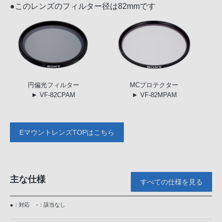
●このレンズのフィルター径は82mmです
円偏光
フィルター
MC
プロテクター
► VF-82CPAM
► VF-82MPAM
EマウントレンズTOPはこちら
主な仕様
すべての仕様を見る
●：対応
-：該当なし