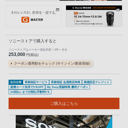
ソニーストアで購入すると
ソニーストアはメーカー保証内容
＜3年＞
付き
253,000
円(税込)
クーポン適用額をチェック (サインイン/新規登録)
当日出荷
長期保証サービス
長期保証 会員限定特典
残価設定クレジット
提携カード決済で3％OFF
My Sony登録特典 優待クーポン
24回払いまで分割払手数料0％
ご購入はこちら