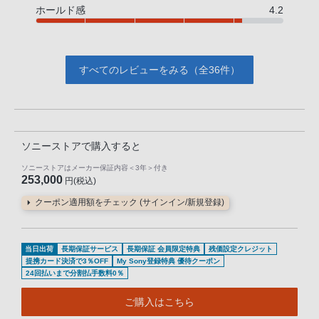
ホールド感
4.2
すべてのレビューをみる（全36件）
ソニーストアで購入すると
ソニーストアはメーカー保証内容
＜3年＞
付き
253,000
円(税込)
クーポン適用額をチェック (サインイン/新規登録)
当日出荷
長期保証サービス
長期保証 会員限定特典
残価設定クレジット
提携カード決済で3％OFF
My Sony登録特典 優待クーポン
24回払いまで分割払手数料0％
ご購入はこちら