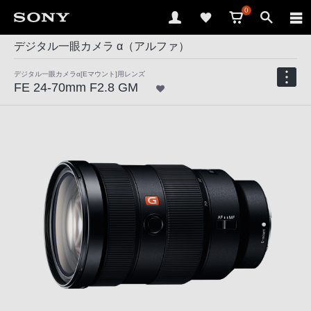
0
デジタル一眼カメラ α（アルファ）
デジタル一眼カメラα[Eマウント]用レンズ
FE 24-70mm F2.8 GM