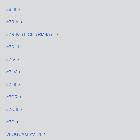
α9 III
α7R V
α7R IV（ILCE-7RM4A）
α7S III
α7 V
α7 IV
α7 III
α7CR
α7C II
α7C
VLOGCAM ZV-E1