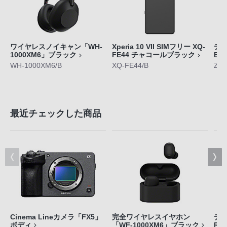
ワイヤレスノイキャン「WH-
Xperia 10 VII SIMフリー XQ-
デジ
1000XM6」ブラック
FE44 チャコールブラック
E1
WH-1000XM6/B
XQ-FE44/B
ZV-
最近チェックした商品
Cinema Lineカメラ「FX5」
完全ワイヤレスイヤホン
デジ
ボディ
「WF-1000XM6」ブラック
RX