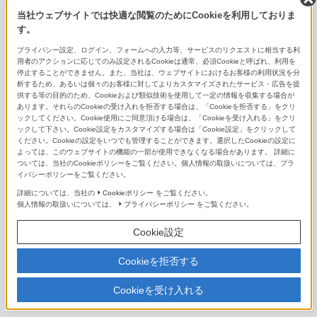
当社ウェブサイトでは快適な閲覧のためにCookieを利用しておりま
FE 400-800mm F6.3-8 G OSS
す。
E PZ 10-20mm F4 G
プライバシー設定、ログイン、フォームへの入力等、サービスのリクエストに相当する利
用者のアクションに応じてのみ設定されるCookieは通常、必須Cookieと呼ばれ、利用を
停止することができません。また、当社は、ウェブサイトにおけるお客様の利用状況を分
E PZ 16-50mm F3.5-5.6 OSS II
析するため、あるいは個々のお客様に対してよりカスタマイズされたサービス・広告を提
供する等の目的のため、Cookieおよび類似技術を使用して一定の情報を収集する場合が
E 16-55mm F2.8 G
あります。それらのCookieの受け入れを拒否する場合は、「Cookieを拒否する」をクリ
ックしてください。Cookie使用にご同意頂ける場合は、「Cookieを受け入れる」をクリ
ックして下さい。Cookie設定をカスタマイズする場合は「Cookie設定」をクリックして
E PZ 18-105mm F4 G OSS
ください。Cookieの設定をいつでも管理することができます。選択したCookieの設定に
よっては、このウェブサイトの機能の一部が使用できなくなる場合があります。 詳細に
E PZ 18-110mm F4 G OSS
ついては、当社のCookieポリシーをご覧ください。個人情報の取扱いについては、プラ
イバシーポリシーをご覧ください。
E 18-135mm F3.5-5.6 OSS
詳細については、当社の
Cookieポリシー
をご覧ください。
個人情報の取扱いについては、
プライバシーポリシー
をご覧ください。
E 18-200mm F3.5-6.3 OSS LE
Cookie設定
E PZ 18-200mm F3.5-6.3 OSS
Cookieを拒否する
E 55-210mm F4.5-6.3 OSS
Cookieを受け入れる
E 70-350mm F4.5-6.3 G OSS