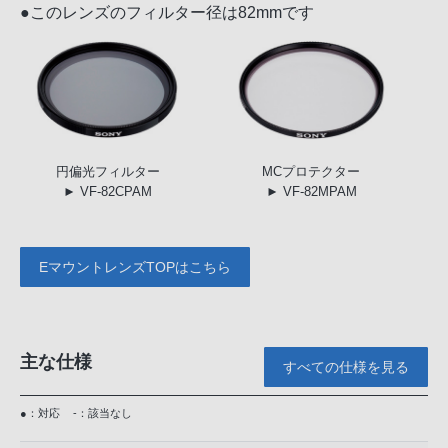
●このレンズのフィルター径は82mmです
円偏光
フィルター
MC
プロテクター
► VF-82CPAM
► VF-82MPAM
EマウントレンズTOPはこちら
主な仕様
すべての仕様を見る
●：対応
-：該当なし