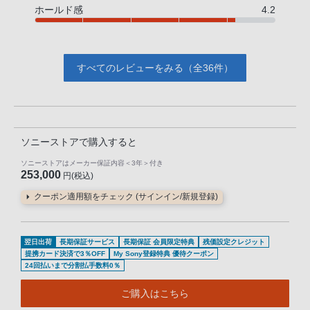
ホールド感
4.2
すべてのレビューをみる（全36件）
ソニーストアで購入すると
ソニーストアはメーカー保証内容
＜3年＞
付き
253,000
円(税込)
クーポン適用額をチェック (サインイン/新規登録)
翌日出荷
長期保証サービス
長期保証 会員限定特典
残価設定クレジット
提携カード決済で3％OFF
My Sony登録特典 優待クーポン
24回払いまで分割払手数料0％
ご購入はこちら