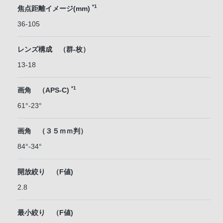
*1
焦点距離イメージ(mm)
36-105
レンズ構成 （群-枚）
13-18
*1
画角 （APS-C)
61°-23°
画角 （３５ｍｍ判）
84°-34°
開放絞り （F値)
2.8
最小絞り （F値)