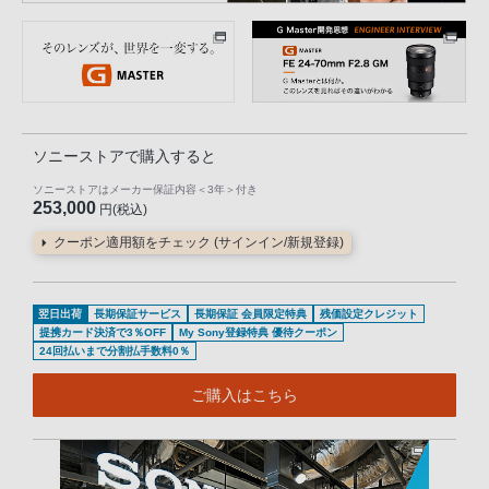
ソニーストアで購入すると
ソニーストアはメーカー保証内容
＜3年＞
付き
253,000
円(税込)
クーポン適用額をチェック (サインイン/新規登録)
翌日出荷
長期保証サービス
長期保証 会員限定特典
残価設定クレジット
提携カード決済で3％OFF
My Sony登録特典 優待クーポン
24回払いまで分割払手数料0％
ご購入はこちら