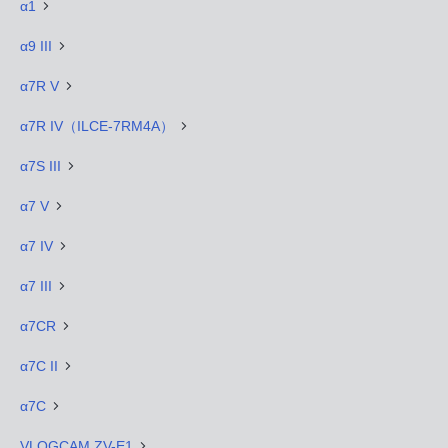
α1
α9 III
α7R V
α7R IV（ILCE-7RM4A）
α7S III
α7 V
α7 IV
α7 III
α7CR
α7C II
α7C
VLOGCAM ZV-E1