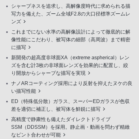
シャープネスを追求し、高解像度時代に求められる描
写力を備えた、ズーム全域F2.8の大口径標準ズームレ
ンズ
これまでにない水準の高解像設計によって徹底的に解
像性能にこだわり、被写体の細部（高周波）まで精密
に描写
新開発の超高度非球面XA（extreme aspherical）レン
ズを含む計3枚の非球面レンズを効果的に配置し、絞
り開放からシャープな描写を実現
ナノARコーティング採用により反射を抑えたヌケの良
い描写性能
ED（特殊低分散）ガラス、スーパーEDガラスが色収
差を適切に補正し、被写体を鮮鋭に描写
高精度で静粛性も備えたダイレクトドライブ
SSM（DDSSM）を採用。静止画・動画を問わず精緻
なピント合わせが可能