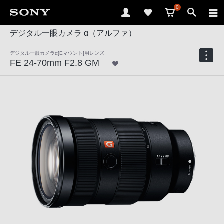
0
デジタル一眼カメラ α（アルファ）
デジタル一眼カメラα[Eマウント]用レンズ
FE 24-70mm F2.8 GM