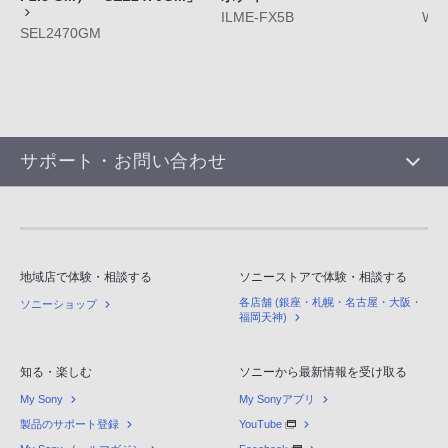
ILME-FX5B
WF-
SEL2470GM
サポート・お問い合わせ
地域店で体験・相談する
ソニーストアで体験・相談する
各店舗 (銀座・札幌・名古屋・大阪・
ソニーショップ
福岡天神)
知る・楽しむ
ソニーから最新情報を受け取る
My Sony
My Sonyアプリ
製品のサポート登録
YouTube