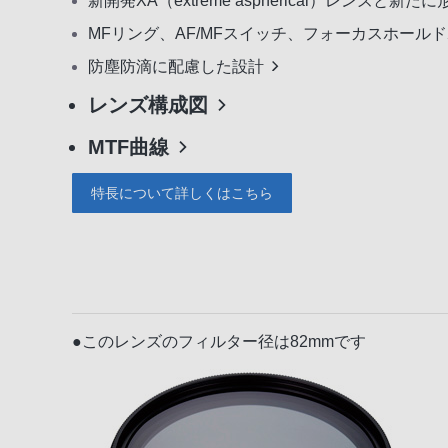
新開発XA（extreme aspherical）レ
MFリング、AF/MFスイッチ、フォーカスホー
防塵防滴に配慮した設計
レンズ構成図
MTF曲線
特長について詳しくはこちら
●このレンズのフィルター径は82mmです