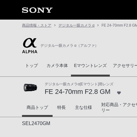
商品情報・ストア
デジタル一眼カメラ α
FE 24-70mm F2.8 G
デジタル一眼カメラ α（アルファ）
トップ
カメラ本体
Eマウントレンズ
アクセサリ
デジタル一眼カメラα[Eマウント]用レンズ
FE 24-70mm F2.8 GM
対応商品・アクセ
FE 24-70mm F2.8 GM
商品トップ
特長
主な仕様
リー
SEL2470GM