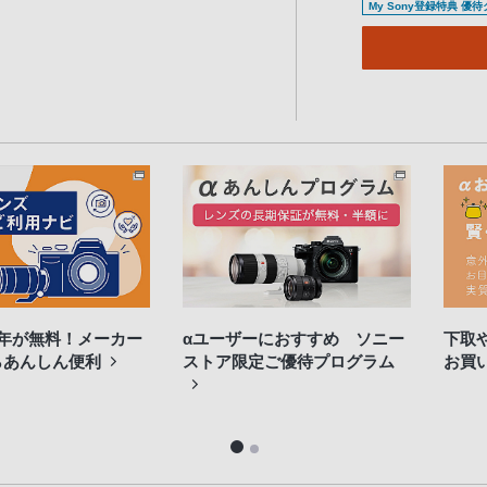
My Sony登録特典 優
3年が無料！メーカー
αユーザーにおすすめ ソニー
下取
らあんしん便利
ストア限定ご優待プログラム
お買