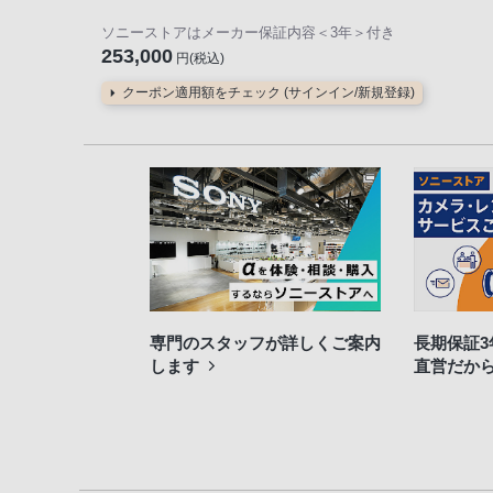
ソニーストアはメーカー保証内容
＜3年＞
付き
253,000
円(税込)
クーポン適用額をチェック (サインイン/新規登録)
専門のスタッフが詳しくご案内
長期保証
します
直営だか