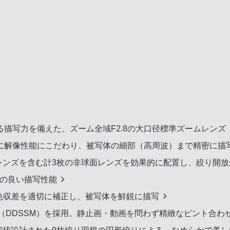
描写力を備えた、ズーム全域F2.8の大口径標準ズームレンズ
に解像性能にこだわり、被写体の細部（高周波）まで精密に描
rical）レンズを含む計3枚の非球面レンズを効果的に配置し、絞り
ケの良い描写性能
色収差を適切に補正し、被写体を鮮鋭に描写
（DDSSM）を採用。静止画・動画を問わず精緻なピント合わ