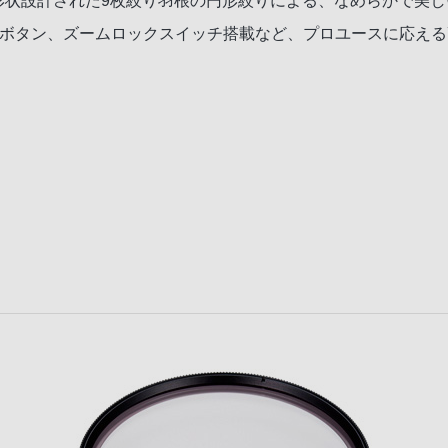
ンズと新たに形状設計された9枚絞り羽根の円形絞りによる、なめらかで美
ルドボタン、ズームロックスイッチ搭載など、プロユースに応え