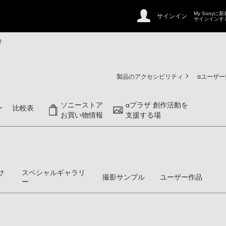
My Sonyに
サインイン
サインインす
M
製品のアクセシビリティ
αユーザ
ソニーストア
αプラザ 創作活動を
ー
比較表
お買い物情報
支援する場
サ
スペシャルギャラリ
撮影サンプル
ユーザー作品
ー