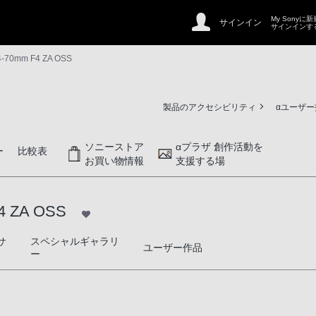
My Sonyに
サインイン
サインインす
24-70mm F4 ZA OSS
製品のアクセシビリティ
αユーザ
ソニーストア
αプラザ 創作活動を
ー
比較表
お買い物情報
支援する場
F4 ZA OSS
サ
スペシャルギャラリ
SS
ユーザー作品
ー