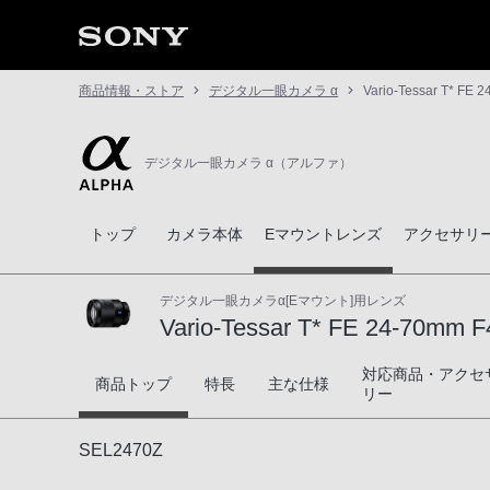
商品情報・ストア
デジタル一眼カメラ α
Vario-Tessar T* FE 
デジタル一眼カメラ α（アルファ）
トップ
カメラ本体
Eマウントレンズ
アクセサリ
デジタル一眼カメラα[Eマウント]用レンズ
Vario-Tessar T* FE 24-70mm 
対応商品・アクセ
Vario-Tessar T* FE 24-70mm F4 ZA O
商品トップ
特長
主な仕様
リー
SEL2470Z