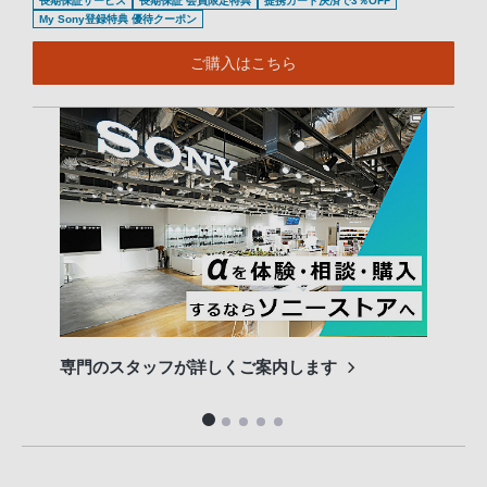
長期保証サービス
長期保証 会員限定特典
提携カード決済で3％OFF
My Sony登録特典 優待クーポン
ご購入はこちら
専門のスタッフが詳しくご案内します
長期
便利