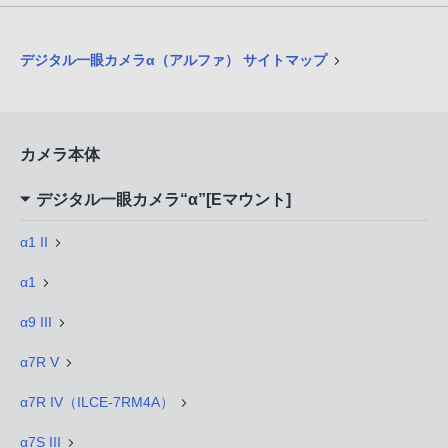
デジタル一眼カメラα（アルファ） サイトマップ
カメラ本体
デジタル一眼カメラ“α”[Eマウント]
α1 II
α1
α9 III
α7R V
α7R IV（ILCE-7RM4A）
α7S III