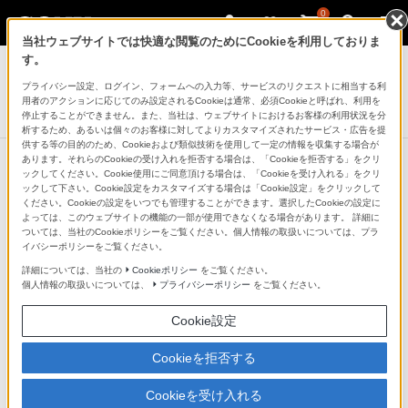
0
当社ウェブサイトでは快適な閲覧のためにCookieを利用しておりま
デジタル一眼カメラ α（アルファ）
す。
プライバシー設定、ログイン、フォームへの入力等、サービスのリクエストに相当する利
デジタル一眼カメラα[Eマウント]用レンズ
用者のアクションに応じてのみ設定されるCookieは通常、必須Cookieと呼ばれ、利用を
FE 28mm F2
停止することができません。また、当社は、ウェブサイトにおけるお客様の利用状況を分
析するため、あるいは個々のお客様に対してよりカスタマイズされたサービス・広告を提
供する等の目的のため、Cookieおよび類似技術を使用して一定の情報を収集する場合が
あります。それらのCookieの受け入れを拒否する場合は、「Cookieを拒否する」をクリ
ックしてください。Cookie使用にご同意頂ける場合は、「Cookieを受け入れる」をクリ
ックして下さい。Cookie設定をカスタマイズする場合は「Cookie設定」をクリックして
ください。Cookieの設定をいつでも管理することができます。選択したCookieの設定に
よっては、このウェブサイトの機能の一部が使用できなくなる場合があります。 詳細に
ついては、当社のCookieポリシーをご覧ください。個人情報の取扱いについては、プラ
イバシーポリシーをご覧ください。
詳細については、当社の
Cookieポリシー
をご覧ください。
個人情報の取扱いについては、
プライバシーポリシー
をご覧ください。
Cookie設定
Cookieを拒否する
Cookieを受け入れる