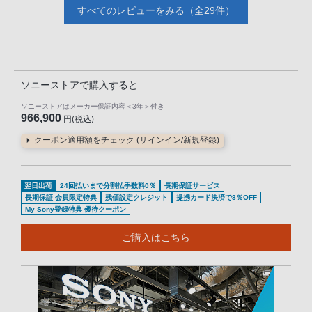
すべてのレビューをみる（全29件）
ソニーストアで購入すると
ソニーストアはメーカー保証内容
＜3年＞
付き
966,900
円(税込)
クーポン適用額をチェック (サインイン/新規登録)
翌日出荷
24回払いまで分割払手数料0％
長期保証サービス
長期保証 会員限定特典
残価設定クレジット
提携カード決済で3％OFF
My Sony登録特典 優待クーポン
ご購入はこちら