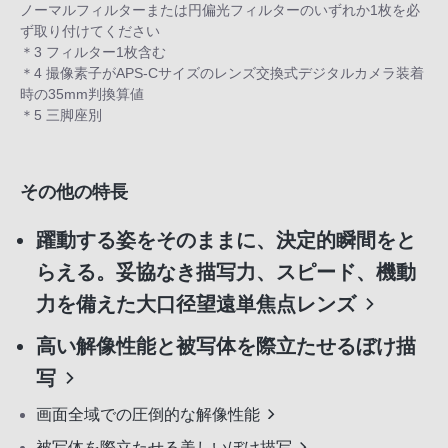
ノーマルフィルターまたは円偏光フィルターのいずれか1枚を必
ず取り付けてください
＊3 フィルター1枚含む
＊4 撮像素子がAPS-Cサイズのレンズ交換式デジタルカメラ装着
時の35mm判換算値
＊5 三脚座別
その他の特長
躍動する姿をそのままに、決定的瞬間をと
らえる。妥協なき描写力、スピード、機動
力を備えた大口径望遠単焦点レンズ
高い解像性能と被写体を際立たせるぼけ描
写
画面全域での圧倒的な解像性能
被写体を際立たせる美しいぼけ描写