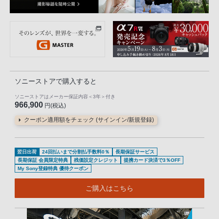
ソニーストアで購入すると
ソニーストアはメーカー保証内容
＜3年＞
付き
966,900
円(税込)
クーポン適用額をチェック (サインイン/新規登録)
翌日出荷
24回払いまで分割払手数料0％
長期保証サービス
長期保証 会員限定特典
残価設定クレジット
提携カード決済で3％OFF
My Sony登録特典 優待クーポン
ご購入はこちら