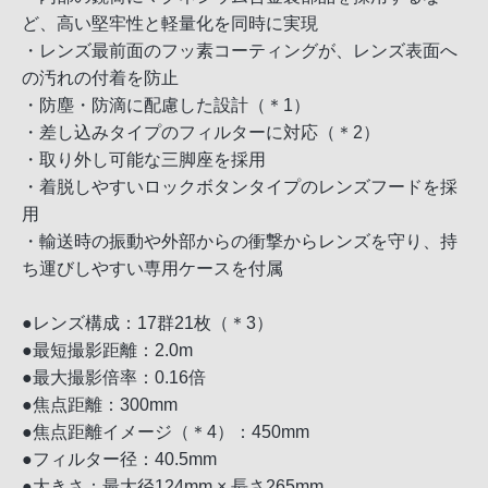
ど、高い堅牢性と軽量化を同時に実現
・レンズ最前面のフッ素コーティングが、レンズ表面へ
の汚れの付着を防止
・防塵・防滴に配慮した設計（＊1）
・差し込みタイプのフィルターに対応（＊2）
・取り外し可能な三脚座を採用
・着脱しやすいロックボタンタイプのレンズフードを採
用
・輸送時の振動や外部からの衝撃からレンズを守り、持
ち運びしやすい専用ケースを付属
●レンズ構成：17群21枚（＊3）
●最短撮影距離：2.0m
●最大撮影倍率：0.16倍
●焦点距離：300mm
●焦点距離イメージ（＊4）：450mm
●フィルター径：40.5mm
●大きさ：最大径124mm × 長さ265mm