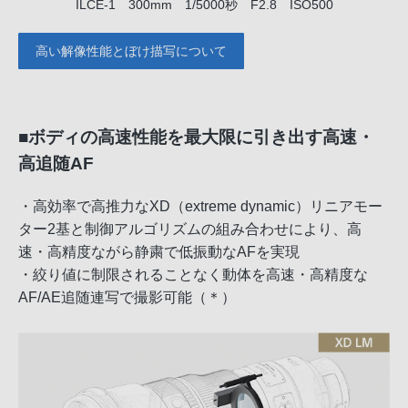
ILCE-1 300mm 1/5000秒 F2.8 ISO500
高い解像性能とぼけ描写について
■ボディの高速性能を最大限に引き出す高速・
高追随AF
・高効率で高推力なXD（extreme dynamic）リニアモー
ター2基と制御アルゴリズムの組み合わせにより、高
速・高精度ながら静粛で低振動なAFを実現
・絞り値に制限されることなく動体を高速・高精度な
AF/AE追随連写で撮影可能（＊）