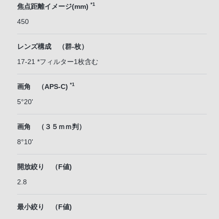
*1
焦点距離イメージ(mm)
450
レンズ構成 （群-枚）
17-21 *フィルター1枚含む
*1
画角 （APS-C)
5°20'
画角 （３５ｍｍ判）
8°10'
開放絞り （F値)
2.8
最小絞り （F値)