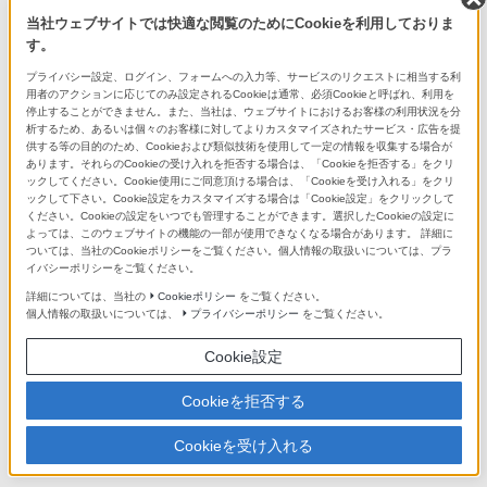
当社ウェブサイトでは快適な閲覧のためにCookieを利用しておりま
Aマウントレンズ/アクセサリーシステ
す。
ムチャート
プライバシー設定、ログイン、フォームへの入力等、サービスのリクエストに相当する利
用者のアクションに応じてのみ設定されるCookieは通常、必須Cookieと呼ばれ、利用を
停止することができません。また、当社は、ウェブサイトにおけるお客様の利用状況を分
析するため、あるいは個々のお客様に対してよりカスタマイズされたサービス・広告を提
供する等の目的のため、Cookieおよび類似技術を使用して一定の情報を収集する場合が
あります。それらのCookieの受け入れを拒否する場合は、「Cookieを拒否する」をクリ
ックしてください。Cookie使用にご同意頂ける場合は、「Cookieを受け入れる」をクリ
ックして下さい。Cookie設定をカスタマイズする場合は「Cookie設定」をクリックして
ください。Cookieの設定をいつでも管理することができます。選択したCookieの設定に
Eマウントレンズラインアップ
よっては、このウェブサイトの機能の一部が使用できなくなる場合があります。 詳細に
充実したレンズでこだわりの表現を
ついては、当社のCookieポリシーをご覧ください。個人情報の取扱いについては、プラ
イバシーポリシーをご覧ください。
詳細については、当社の
Cookieポリシー
をご覧ください。
個人情報の取扱いについては、
プライバシーポリシー
をご覧ください。
Cookie設定
Cookieを拒否する
Aマウントレンズラインアップ
充実したレンズでこだわりの表現を
Cookieを受け入れる