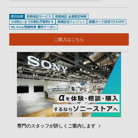
翌日出荷
長期保証サービス
長期保証 会員限定特典
24回払いまで分割払手数料0％
残価設定クレジット
提携カード決済で3％OFF
My Sony登録特典 優待クーポン
ご購入はこちら
専門のスタッフが詳しくご案内します
長期
便利