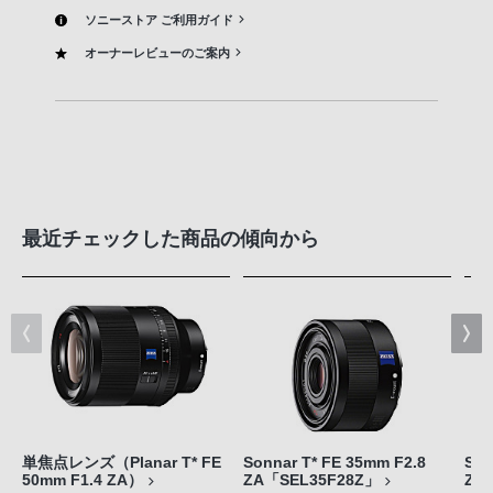
ソニーストア ご利用ガイド
オーナーレビューのご案内
最近チェックした商品の傾向から
単焦点レンズ（Planar T* FE
Sonnar T* FE 35mm F2.8
Son
50mm F1.4 ZA）
ZA「SEL35F28Z」
ZA