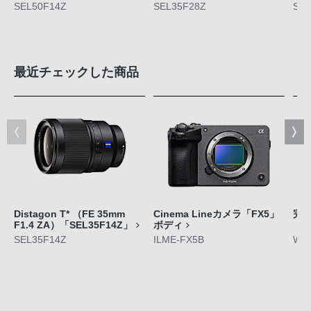
SEL50F14Z
SEL35F28Z
SEL
最近チェックした商品
Distagon T* （FE 35mm
Cinema Lineカメラ「FX5」
完
F1.4 ZA）「SEL35F14Z」
ボディ
「W
SEL35F14Z
ILME-FX5B
WF-