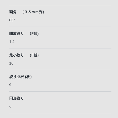
画角 （３５ｍｍ判）
63°
開放絞り （F値)
1.4
最小絞り （F値)
16
絞り羽根 (枚）
9
円形絞り
○