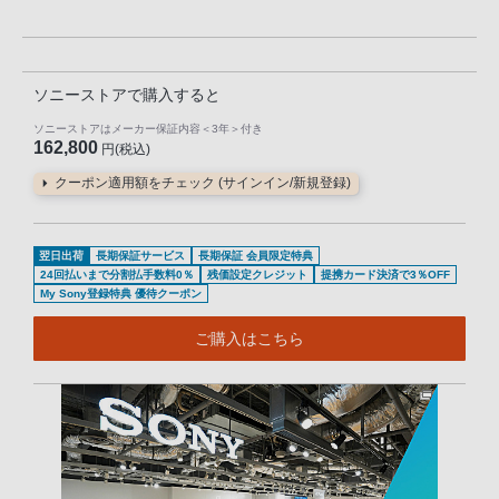
ソニーストアで購入すると
ソニーストアはメーカー保証内容
＜3年＞
付き
162,800
円(税込)
クーポン適用額をチェック (サインイン/新規登録)
翌日出荷
長期保証サービス
長期保証 会員限定特典
24回払いまで分割払手数料0％
残価設定クレジット
提携カード決済で3％OFF
My Sony登録特典 優待クーポン
ご購入はこちら