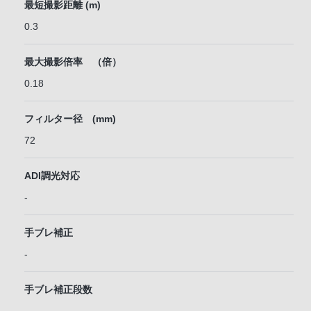
最短撮影距離 (m)
0.3
最大撮影倍率 （倍）
0.18
フィルター径 (mm)
72
ADI調光対応
-
手ブレ補正
-
手ブレ補正段数