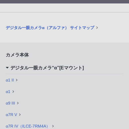
デジタル一眼カメラα（アルファ） サイトマップ
カメラ本体
デジタル一眼カメラ“α”[Eマウント]
α1 II
α1
α9 III
α7R V
α7R IV（ILCE-7RM4A）