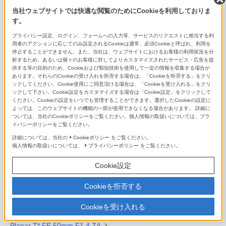
FE 20mm F1.8 G
当社ウェブサイトでは快適な閲覧のためにCookieを利用しておりま
す。
FE 24mm F1.4 GM
プライバシー設定、ログイン、フォームへの入力等、サービスのリクエストに相当する利
FE 24mm F2.8 G
用者のアクションに応じてのみ設定されるCookieは通常、必須Cookieと呼ばれ、利用を
停止することができません。また、当社は、ウェブサイトにおけるお客様の利用状況を分
析するため、あるいは個々のお客様に対してよりカスタマイズされたサービス・広告を提
FE 28mm F2
供する等の目的のため、Cookieおよび類似技術を使用して一定の情報を収集する場合が
あります。それらのCookieの受け入れを拒否する場合は、「Cookieを拒否する」をクリ
FE 35mm F1.4 GM
ックしてください。Cookie使用にご同意頂ける場合は、「Cookieを受け入れる」をクリ
ックして下さい。Cookie設定をカスタマイズする場合は「Cookie設定」をクリックして
ください。Cookieの設定をいつでも管理することができます。選択したCookieの設定に
Distagon T* FE 35mm F1.4 ZA
よっては、このウェブサイトの機能の一部が使用できなくなる場合があります。 詳細に
ついては、当社のCookieポリシーをご覧ください。個人情報の取扱いについては、プラ
FE 35mm F1.8
イバシーポリシーをご覧ください。
詳細については、当社の
Cookieポリシー
をご覧ください。
Sonnar T* FE 35mm F2.8 ZA
個人情報の取扱いについては、
プライバシーポリシー
をご覧ください。
FE 40mm F2.5 G
Cookie設定
FE 50mm F1.2 GM
Cookieを拒否する
FE 50mm F1.4 GM
Cookieを受け入れる
Planar T* FE 50mm F1.4 ZA