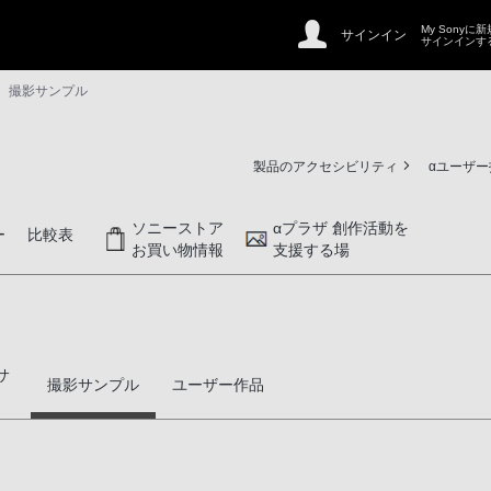
My Sonyに
サインイン
サインインす
撮影サンプル
製品のアクセシビリティ
αユーザ
ソニーストア
αプラザ 創作活動を
ー
比較表
お買い物情報
支援する場
サ
撮影サンプル
ユーザー作品