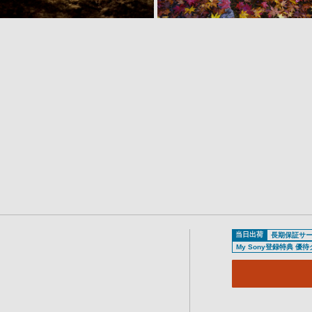
当日出荷
長期保証サ
My Sony登録特典 優