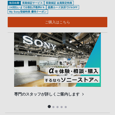
当日出荷
長期保証サービス
長期保証 会員限定特典
24回払いまで分割払手数料0％
提携カード決済で3％OFF
My Sony登録特典 優待クーポン
ご購入はこちら
専門のスタッフが詳しくご案内します
長期
便利