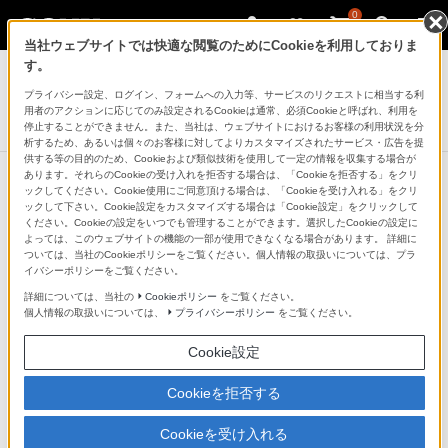
0
当社ウェブサイトでは快適な閲覧のためにCookieを利用しておりま
デジタル一眼カメラ α（アルファ）
す。
プライバシー設定、ログイン、フォームへの入力等、サービスのリクエストに相当する利
デジタル一眼カメラα[Eマウント]用レンズ
用者のアクションに応じてのみ設定されるCookieは通常、必須Cookieと呼ばれ、利用を
FE 50mm F1.8
停止することができません。また、当社は、ウェブサイトにおけるお客様の利用状況を分
析するため、あるいは個々のお客様に対してよりカスタマイズされたサービス・広告を提
供する等の目的のため、Cookieおよび類似技術を使用して一定の情報を収集する場合が
あります。それらのCookieの受け入れを拒否する場合は、「Cookieを拒否する」をクリ
ックしてください。Cookie使用にご同意頂ける場合は、「Cookieを受け入れる」をクリ
ックして下さい。Cookie設定をカスタマイズする場合は「Cookie設定」をクリックして
ください。Cookieの設定をいつでも管理することができます。選択したCookieの設定に
よっては、このウェブサイトの機能の一部が使用できなくなる場合があります。 詳細に
ついては、当社のCookieポリシーをご覧ください。個人情報の取扱いについては、プラ
イバシーポリシーをご覧ください。
詳細については、当社の
Cookieポリシー
をご覧ください。
個人情報の取扱いについては、
プライバシーポリシー
をご覧ください。
Cookie設定
Cookieを拒否する
Cookieを受け入れる