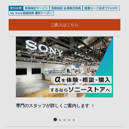
翌日出荷
長期保証サービス
長期保証 会員限定特典
提携カード決済で3％OFF
My Sony登録特典 優待クーポン
ご購入はこちら
専門のスタッフが詳しくご案内します
長期
便利