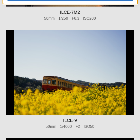
ILCE-7M2
50mm 1/250 F6.3 ISO200
ILCE-9
50mm 1/4000 F2 ISO50