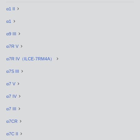
α1 II
α1
α9 III
α7R V
α7R IV（ILCE-7RM4A）
α7S III
α7 V
α7 IV
α7 III
α7CR
α7C II