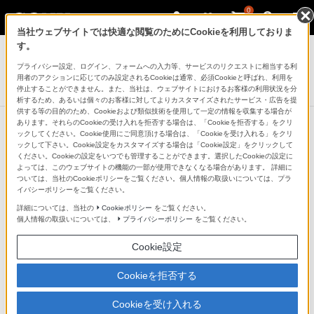
0
当社ウェブサイトでは快適な閲覧のためにCookieを利用しておりま
デジタル一眼カメラ α（アルファ）
す。
プライバシー設定、ログイン、フォームへの入力等、サービスのリクエストに相当する利
デジタル一眼カメラα[Eマウント]用レンズ
用者のアクションに応じてのみ設定されるCookieは通常、必須Cookieと呼ばれ、利用を
FE 600mm F4 GM OSS
停止することができません。また、当社は、ウェブサイトにおけるお客様の利用状況を分
析するため、あるいは個々のお客様に対してよりカスタマイズされたサービス・広告を提
供する等の目的のため、Cookieおよび類似技術を使用して一定の情報を収集する場合が
あります。それらのCookieの受け入れを拒否する場合は、「Cookieを拒否する」をクリ
ックしてください。Cookie使用にご同意頂ける場合は、「Cookieを受け入れる」をクリ
ックして下さい。Cookie設定をカスタマイズする場合は「Cookie設定」をクリックして
ください。Cookieの設定をいつでも管理することができます。選択したCookieの設定に
よっては、このウェブサイトの機能の一部が使用できなくなる場合があります。 詳細に
ついては、当社のCookieポリシーをご覧ください。個人情報の取扱いについては、プラ
イバシーポリシーをご覧ください。
詳細については、当社の
Cookieポリシー
をご覧ください。
個人情報の取扱いについては、
プライバシーポリシー
をご覧ください。
Cookie設定
Cookieを拒否する
Cookieを受け入れる