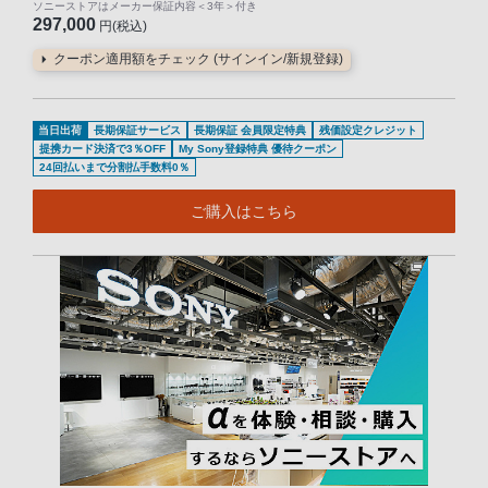
ソニーストアはメーカー保証内容
＜3年＞
付き
297,000
円(税込)
クーポン適用額をチェック (サインイン/新規登録)
当日出荷
長期保証サービス
長期保証 会員限定特典
残価設定クレジット
提携カード決済で3％OFF
My Sony登録特典 優待クーポン
24回払いまで分割払手数料0％
ご購入はこちら