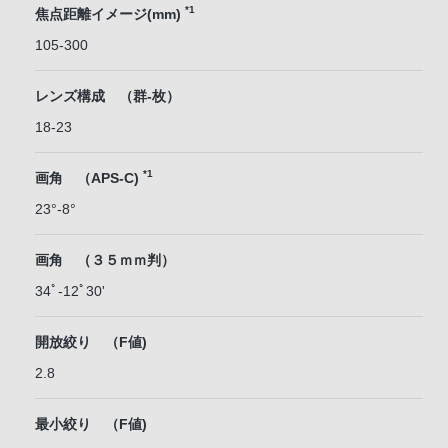
*1
焦点距離イメージ(mm)
105-300
レンズ構成 （群-枚）
18-23
*1
画角 （APS-C)
23°-8°
画角 （３５ｍｍ判）
34ﾟ-12ﾟ30'
開放絞り （F値)
2.8
最小絞り （F値)