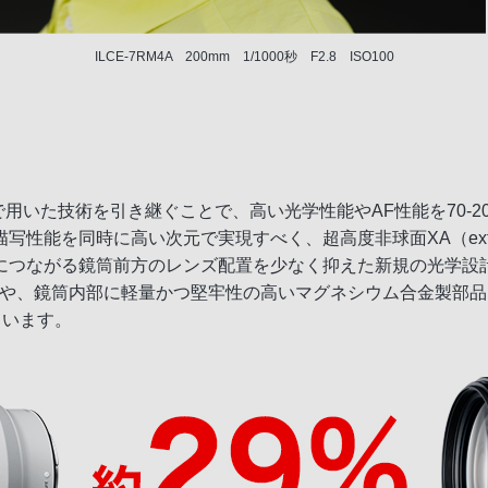
ILCE-7RM4A 200mm 1/1000秒 F2.8 ISO100
F4 GM OSSで用いた技術を引き継ぐことで、高い光学性能やAF性能を7
能を同時に高い次元で実現すべく、超高度非球面XA（extreme 
につながる鏡筒前方のレンズ配置を少なく抑えた新規の光学設
や、鏡筒内部に軽量かつ堅牢性の高いマグネシウム合金製部品を
ています。