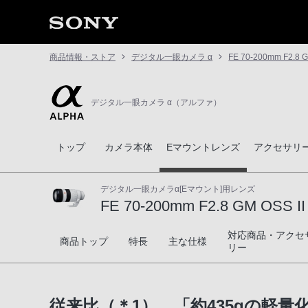
商品情報・ストア
デジタル一眼カメラ α
FE 70-200mm F2.8 G
デジタル一眼カメラ α（アルファ）
トップ
カメラ本体
Eマウントレンズ
アクセサリ
デジタル一眼カメラα[Eマウント]用レンズ
FE 70-200mm F2.8 GM OSS II
対応商品・アクセ
FE 70-200mm F2.8 GM OSS II
商品トップ
特長
主な仕様
リー
従来比（＊1）、「約435gの軽