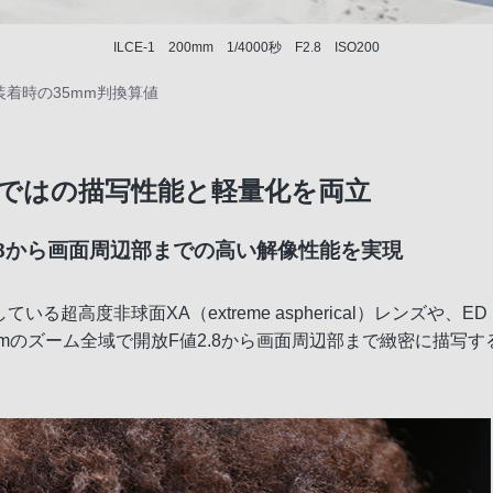
ILCE-1 200mm 1/4000秒 F2.8 ISO200
装着時の35mm判換算値
ならではの描写性能と軽量化を両立
.8から画面周辺部までの高い解像性能を実現
る超高度非球面XA（extreme aspherical）レンズや
mmのズーム全域で開放F値2.8から画面周辺部まで緻密に描写