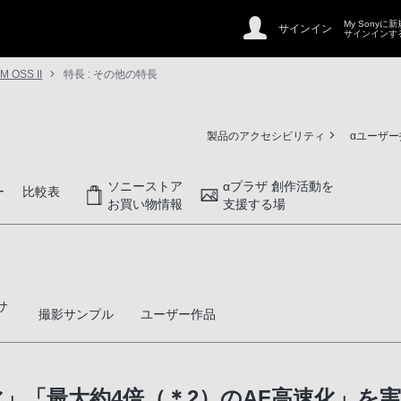
My Sonyに
サインイン
サインインす
M OSS II
特長 : その他の特長
製品のアクセシビリティ
αユーザ
ソニーストア
αプラザ 創作活動を
ー
比較表
お買い物情報
支援する場
サ
撮影サンプル
ユーザー作品
量化」「最大約4倍（＊2）のAF高速化」