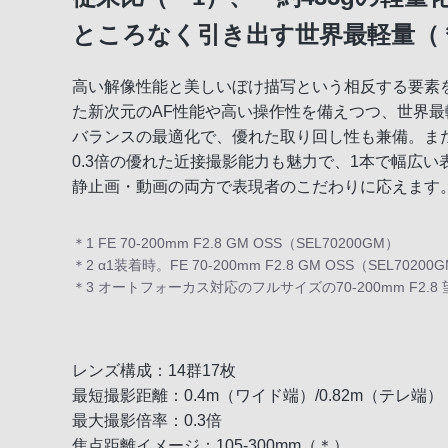
ところなく引き出す世界最軽量（＊3）
高い解像性能と美しいぼけ描写という相反する要素を高次元で両立
た新次元のAF性能や高い操作性を備えつつ、世界
バランスの最適化で、優れた取り回し性も兼備。また、
0.3倍の優れた近接撮影能力も魅力で、1本で幅広
静止画・動画の両方で表現者のこだわりに応えます
＊1 FE 70-200mm F2.8 GM OSS（SEL70200GM）
＊2 α1装着時。FE 70-200mm F2.8 GM OSS（SEL7
＊3 オートフォーカス対応のフルサイズの70-200mm F2.
レンズ構成：14群17枚
最短撮影距離：0.4m（ワイド端）/0.82m（テレ端）
最大撮影倍率：0.3倍
焦点距離イメージ：105-300mm（＊）