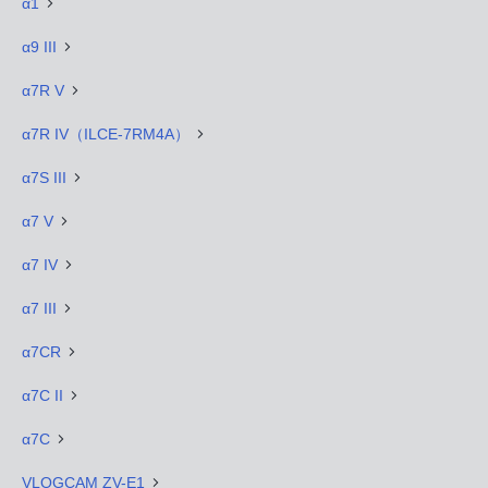
α1
α9 III
α7R V
α7R IV（ILCE-7RM4A）
α7S III
α7 V
α7 IV
α7 III
α7CR
α7C II
α7C
VLOGCAM ZV-E1