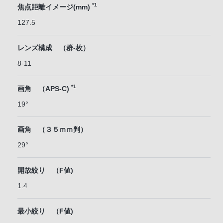
*1
焦点距離イメージ(mm)
127.5
レンズ構成 （群-枚）
8-11
*1
画角 （APS-C)
19°
画角 （３５ｍｍ判）
29°
開放絞り （F値)
1.4
最小絞り （F値)