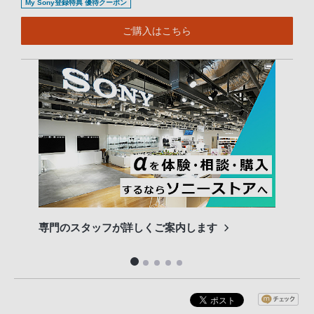
My Sony登録特典 優待クーポン
ご購入はこちら
専門のスタッフが詳しくご案内します
長期
便利