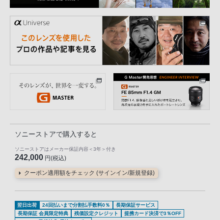
ソニーストアで購入すると
ソニーストアはメーカー保証内容
＜3年＞
付き
242,000
円(税込)
クーポン適用額をチェック (サインイン/新規登録)
翌日出荷
24回払いまで分割払手数料0％
長期保証サービス
長期保証 会員限定特典
残価設定クレジット
提携カード決済で3％OFF