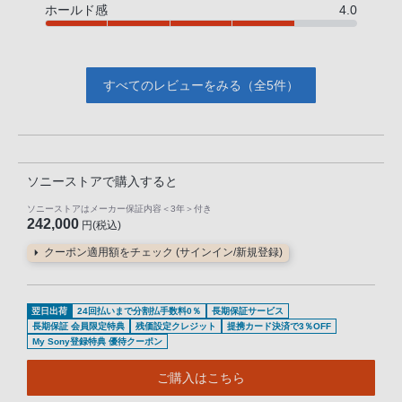
ホールド感
4.0
すべてのレビューをみる（全5件）
ソニーストアで購入すると
ソニーストアはメーカー保証内容
＜3年＞
付き
242,000
円(税込)
クーポン適用額をチェック (サインイン/新規登録)
翌日出荷
24回払いまで分割払手数料0％
長期保証サービス
長期保証 会員限定特典
残価設定クレジット
提携カード決済で3％OFF
My Sony登録特典 優待クーポン
ご購入はこちら