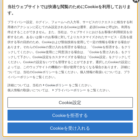
当社ウェブサイトでは快適な閲覧のためにCookieを利用しておりま
FE 400-800mm F6.3-8 G OSS
す。
E PZ 10-20mm F4 G
プライバシー設定、ログイン、フォームへの入力等、サービスのリクエストに相当する利
用者のアクションに応じてのみ設定されるCookieは通常、必須Cookieと呼ばれ、利用を
E PZ 16-50mm F3.5-5.6 OSS II
停止することができません。また、当社は、ウェブサイトにおけるお客様の利用状況を分
析するため、あるいは個々のお客様に対してよりカスタマイズされたサービス・広告を提
供する等の目的のため、Cookieおよび類似技術を使用して一定の情報を収集する場合が
E 16-55mm F2.8 G
あります。それらのCookieの受け入れを拒否する場合は、「Cookieを拒否する」をクリ
ックしてください。Cookie使用にご同意頂ける場合は、「Cookieを受け入れる」をクリ
E PZ 18-105mm F4 G OSS
ックして下さい。Cookie設定をカスタマイズする場合は「Cookie設定」をクリックして
ください。Cookieの設定をいつでも管理することができます。選択したCookieの設定に
よっては、このウェブサイトの機能の一部が使用できなくなる場合があります。 詳細に
E PZ 18-110mm F4 G OSS
ついては、当社のCookieポリシーをご覧ください。個人情報の取扱いについては、プラ
イバシーポリシーをご覧ください。
E 18-135mm F3.5-5.6 OSS
詳細については、当社の
Cookieポリシー
をご覧ください。
個人情報の取扱いについては、
プライバシーポリシー
をご覧ください。
E 18-200mm F3.5-6.3 OSS LE
Cookie設定
E PZ 18-200mm F3.5-6.3 OSS
Cookieを拒否する
E 55-210mm F4.5-6.3 OSS
Cookieを受け入れる
E 70-350mm F4.5-6.3 G OSS