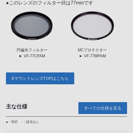
●このレンズのフィルター径は77mmです
円偏光
フィルター
MC
プロテクター
► VF-77CPAM
► VF-77MPAM
EマウントレンズTOPはこちら
主な仕様
すべての仕様を見る
●：対応
-：該当なし