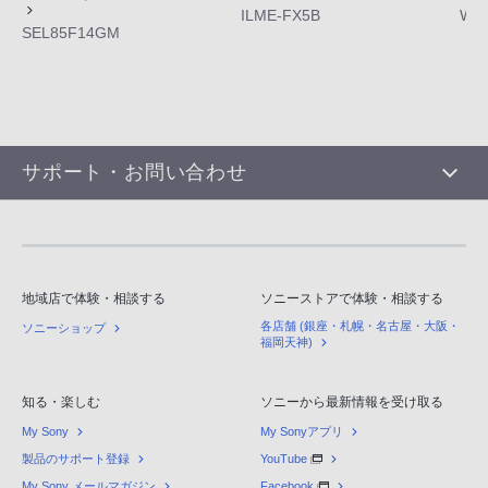
ILME-FX5B
WF-
SEL85F14GM
サポート・お問い合わせ
地域店で体験・相談する
ソニーストアで体験・相談する
各店舗 (銀座・札幌・名古屋・大阪・
ソニーショップ
福岡天神)
知る・楽しむ
ソニーから最新情報を受け取る
My Sony
My Sonyアプリ
製品のサポート登録
YouTube
My Sony メールマガジン
Facebook