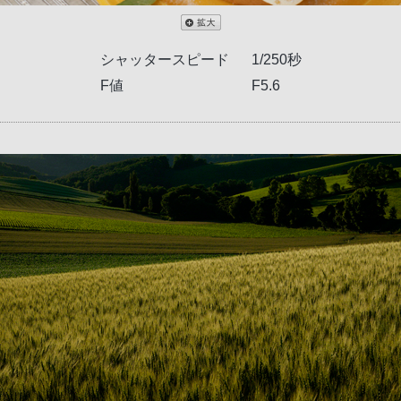
シャッタースピード
1/250秒
F値
F5.6