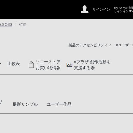
My Sonyに
サインイン
サインインす
5.6 OSS
特長
製品のアクセシビリティ
αユーザ
ソニーストア
αプラザ 創作活動を
ー
比較表
お買い物情報
支援する場
サ
撮影サンプル
ユーザー作品