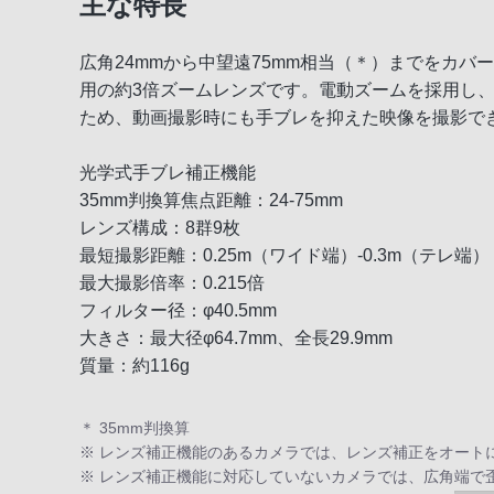
主な特長
広角24mmから中望遠75mm相当（＊）までをカバ
用の約3倍ズームレンズです。電動ズームを採用し
ため、動画撮影時にも手ブレを抑えた映像を撮影で
光学式手ブレ補正機能
35mm判換算焦点距離：24-75mm
レンズ構成：8群9枚
最短撮影距離：0.25m（ワイド端）-0.3m（テレ端）
最大撮影倍率：0.215倍
フィルター径：φ40.5mm
大きさ：最大径φ64.7mm、全長29.9mm
質量：約116g
＊ 35mm判換算
※ レンズ補正機能のあるカメラでは、レンズ補正をオート
※ レンズ補正機能に対応していないカメラでは、広角端で