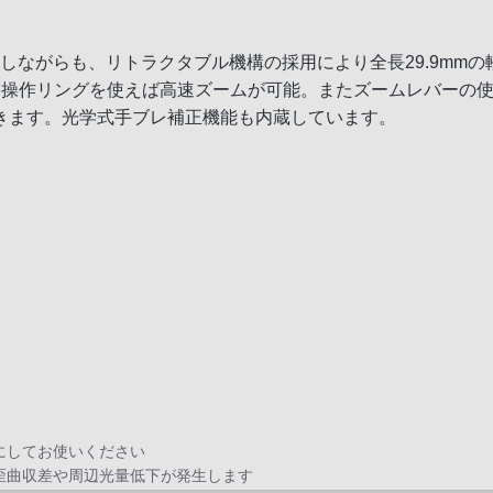
ーしながらも、リトラクタブル機構の採用により全長29.9mm
、操作リングを使えば高速ズームが可能。またズームレバーの
きます。光学式手ブレ補正機能も内蔵しています。
にしてお使いください
歪曲収差や周辺光量低下が発生します