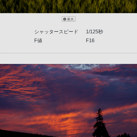
シャッタースピード
1/125秒
F値
F16