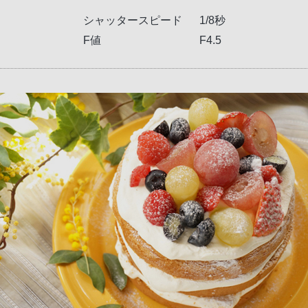
シャッタースピード
1/8秒
F値
F4.5