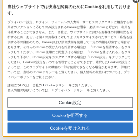
ます。
詳しい情報はこちら
当社ウェブサイトでは快適な閲覧のためにCookieを利用しておりま
す。
プライバシー設定、ログイン、フォームへの入力等、サービスのリクエストに相当する利
用者のアクションに応じてのみ設定されるCookieは通常、必須Cookieと呼ばれ、利用を
高精度な1200分割ライブビュー分析測光
停止することができません。また、当社は、ウェブサイトにおけるお客様の利用状況を分
析するため、あるいは個々のお客様に対してよりカスタマイズされたサービス・広告を提
供する等の目的のため、Cookieおよび類似技術を使用して一定の情報を収集する場合が
CMOSセンサーがとらえた画像を1200分割し、被写体の
あります。それらのCookieの受け入れを拒否する場合は、「Cookieを拒否する」をクリ
ックしてください。Cookie使用にご同意頂ける場合は、「Cookieを受け入れる」をクリ
色や光の状況を細かく分析して高精度な測光を行いま
ックして下さい。Cookie設定をカスタマイズする場合は「Cookie設定」をクリックして
す。測光モードは、各エリアの測光データをもとに適正
ください。Cookieの設定をいつでも管理することができます。選択したCookieの設定に
よっては、このウェブサイトの機能の一部が使用できなくなる場合があります。 詳細に
な露出を決める「多分割測光」。知識や経験が活かせる
ついては、当社のCookieポリシーをご覧ください。個人情報の取扱いについては、プラ
「中央重点平均測光」、狙った部分だけを測光する「ス
イバシーポリシーをご覧ください。
ポット測光」から、好みやシーンに合わせて選択できま
詳細については、当社の
Cookieポリシー
をご覧ください。
個人情報の取扱いについては、
プライバシーポリシー
をご覧ください。
す。
Cookie設定
Cookieを拒否する
Cookieを受け入れる