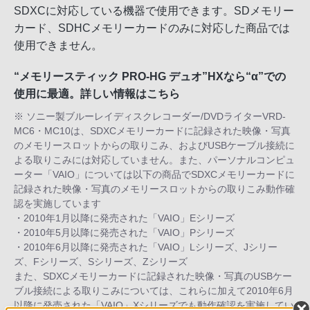
SDXCに対応している機器で使用できます。SDメモリー
カード、SDHCメモリーカードのみに対応した商品では
使用できません。
“メモリースティック PRO-HG デュオ”HXなら“α”での
使用に最適。
詳しい情報はこちら
※ ソニー製ブルーレイディスクレコーダー/DVDライターVRD-
MC6・MC10は、SDXCメモリーカードに記録された映像・写真
のメモリースロットからの取りこみ、およびUSBケーブル接続に
よる取りこみには対応していません。また、パーソナルコンピュ
ーター「VAIO」については以下の商品でSDXCメモリーカードに
記録された映像・写真のメモリースロットからの取りこみ動作確
認を実施しています
・2010年1月以降に発売された「VAIO」Eシリーズ
・2010年5月以降に発売された「VAIO」Pシリーズ
・2010年6月以降に発売された「VAIO」Lシリーズ、Jシリー
ズ、Fシリーズ、Sシリーズ、Zシリーズ
また、SDXCメモリーカードに記録された映像・写真のUSBケー
ブル接続による取りこみについては、これらに加えて2010年6月
以降に発売された「VAIO」Xシリーズでも動作確認を実施してい