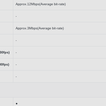
Approx.12Mbps(Average bit-rate)
-
)
Approx.3Mbps(Average bit-rate)
)
-
 30fps)
-
30fps)
-
)
-
●