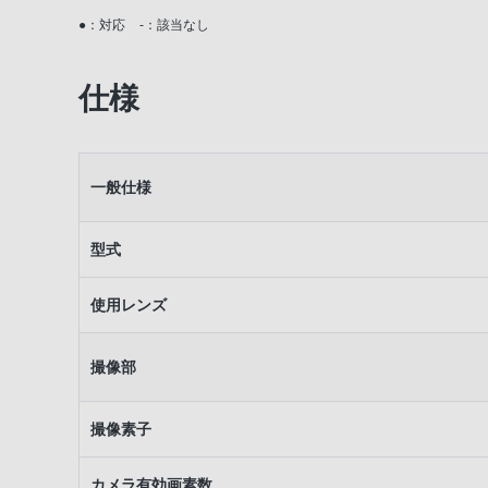
優れた描写力
●：対応
-：該当なし
集中力を高めるファインダー&液晶モニタ
仕様
フルハイビジョン動画
操作性&表現を広げる機能
一般仕様
撮ったあとの楽しみ
型式
おすすめレンズ＆アクセサリー
使用レンズ
撮像部
撮像素子
カメラ有効画素数