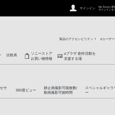
My Sonyに
サインイン
サインインす
製品のアクセシビリティ
αユーザ
ソニーストア
αプラザ 創作活動を
ー
比較表
お買い物情報
支援する場
セサ
静止画撮影可能枚数/
スペシャルギャラ
360度ビュー
動画撮影可能時間
ー