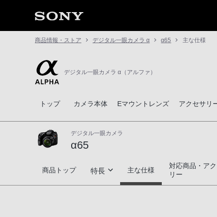
商品情報・ストア
デジタル一眼カメラ α
α65
主な仕様
デジタル一眼カメラ α（アルファ）
トップ
カメラ本体
Eマウントレンズ
アクセサリ
デジタル一眼カメラ
α65
対応商品・アク
α65
商品トップ
主な仕様
特長
リー
圧倒的なレスポンス