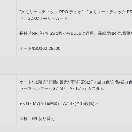
”メモリースティック PRO デュオ”、”メモリースティック P
ド、SDXCメモリーカード
長秒時NR 入/切 SS 1秒からBULBに適用、高感度NR 強/標準
オート/ISO100-25600
オート/ 太陽光/ 日陰/ 曇天/ 電球/ 蛍光灯＜温白色/白色/昼白色
ラーフィルター＜G7-M7、A7-B7＞/ カスタム
●＜G7-M7(全15段階)、A7-B7(全15段階)＞
３枚、H/L切り替え