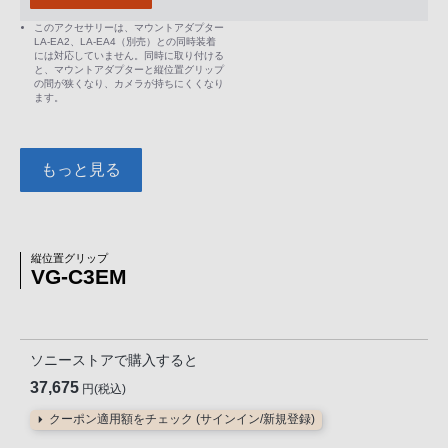
このアクセサリーは、マウントアダプター
LA-EA2、LA-EA4（別売）との同時装着
には対応していません。同時に取り付ける
と、マウントアダプターと縦位置グリップ
の間が狭くなり、カメラが持ちにくくなり
ます。
もっと見る
縦位置グリップ
VG-C3EM
ソニーストアで購入すると
37,675
円(税込)
クーポン適用額をチェック (サインイン/新規登録)