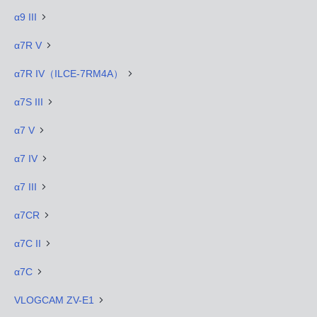
α9 III
α7R V
α7R IV（ILCE-7RM4A）
α7S III
α7 V
α7 IV
α7 III
α7CR
α7C II
α7C
VLOGCAM ZV-E1