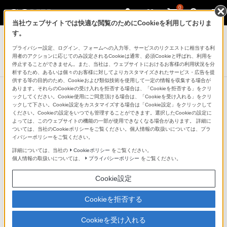
0
当社ウェブサイトでは快適な閲覧のためにCookieを利用しておりま
デジタル一眼カメラ α（アルファ）
す。
プライバシー設定、ログイン、フォームへの入力等、サービスのリクエストに相当する利
縦位置グリップ
用者のアクションに応じてのみ設定されるCookieは通常、必須Cookieと呼ばれ、利用を
VG-C3EM
停止することができません。また、当社は、ウェブサイトにおけるお客様の利用状況を分
析するため、あるいは個々のお客様に対してよりカスタマイズされたサービス・広告を提
供する等の目的のため、Cookieおよび類似技術を使用して一定の情報を収集する場合が
あります。それらのCookieの受け入れを拒否する場合は、「Cookieを拒否する」をクリ
ックしてください。Cookie使用にご同意頂ける場合は、「Cookieを受け入れる」をクリ
デジタル一眼カメラ“α”[Eマウント]
ックして下さい。Cookie設定をカスタマイズする場合は「Cookie設定」をクリックして
ください。Cookieの設定をいつでも管理することができます。選択したCookieの設定に
よっては、このウェブサイトの機能の一部が使用できなくなる場合があります。 詳細に
ついては、当社のCookieポリシーをご覧ください。個人情報の取扱いについては、プラ
イバシーポリシーをご覧ください。
デジタル一眼カメラ“α”[Eマウント]
詳細については、当社の
Cookieポリシー
をご覧ください。
個人情報の取扱いについては、
プライバシーポリシー
をご覧ください。
デジタル一眼カメラ
Cookie設定
α7 III
Cookieを拒否する
35mmフルサイズ裏面照射型CM
OSセンサー搭載、最高約10コ
マ/秒高速連写（＊6）、高速・
Cookieを受け入れる