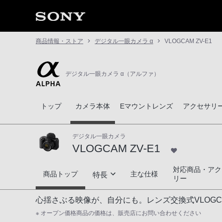
商品情報・ストア
デジタル一眼カメラ α
VLOGCAM ZV-E1
デジタル一眼カメラ α（アルファ）
トップ
カメラ本体
Eマウントレンズ
アクセサリ
デジタル一眼カメラ
VLOGCAM ZV-E1
対応商品・アク
VLOGCAM ZV-E1
商品トップ
主な仕様
特長
リー
心揺さぶる映像が、自分にも。レンズ交換式VLOGC
主役を引き立てる映像表現
※ オープン価格商品の価格は、販売店にお問い合わせください