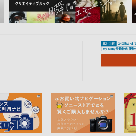
翌日出荷
24回払いま
My Sony登録特典 優