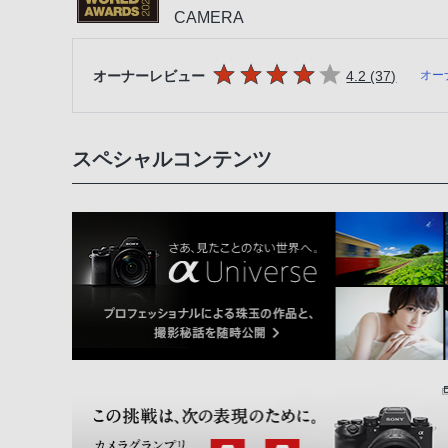
CAMERA
5つの星のうち
件のレビ
オーナーレビュー
4.2 (37
)
オー
スペシャルコンテンツ