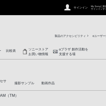
My Sonyに
サインイン
サインインす
製品のアクセシビリティ
αユーザ
ソニーストア
αプラザ 創作活動を
ー
比較表
お買い物情報
支援する場
セサ
撮影サンプル
動画作品
AM（TM）