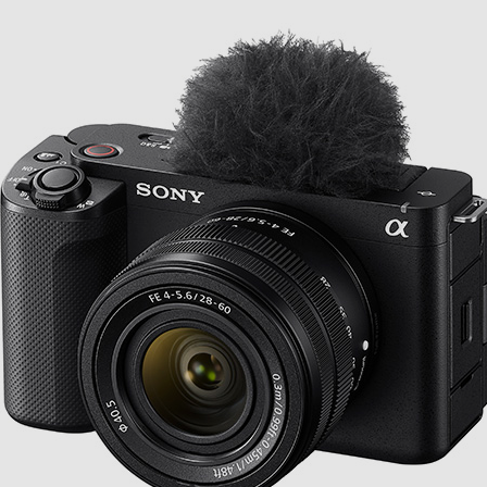
グ表現
み