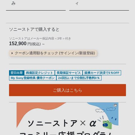
み
ィ
ソニーストアで購入すると
ソニーストアはメーカー保証内容
＜3年＞
付き
152,900
円(税込) ～
クーポン適用額をチェック (サインイン/新規登録)
翌日出荷
残価設定クレジット
長期保証サービス
提携カード決済で3％OFF
My Sony登録特典 優待クーポン
24回払いまで分割払手数料0％
ご購入はこちら