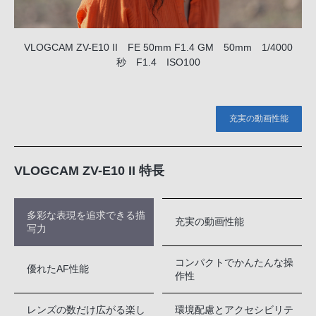
VLOGCAM ZV-E10 II FE 50mm F1.4 GM 50mm 1/4000
秒 F1.4 ISO100
充実の動画性能
VLOGCAM ZV-E10 II 特長
多彩な表現を追求できる描
充実の動画性能
写力
コンパクトでかんたんな操
優れたAF性能
作性
レンズの数だけ広がる楽し
環境配慮とアクセシビリテ