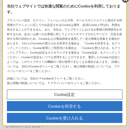
当社ウェブサイトでは快適な閲覧のためにCookieを利用しておりま
FE 100mm F2.8 STF GM OSS
す。
プライバシー設定、ログイン、フォームへの入力等、サービスのリクエストに相当する利
FE 135mm F1.8 GM
用者のアクションに応じてのみ設定されるCookieは通常、必須Cookieと呼ばれ、利用を
停止することができません。また、当社は、ウェブサイトにおけるお客様の利用状況を分
FE 300mm F2.8 GM OSS
析するため、あるいは個々のお客様に対してよりカスタマイズされたサービス・広告を提
供する等の目的のため、Cookieおよび類似技術を使用して一定の情報を収集する場合が
あります。それらのCookieの受け入れを拒否する場合は、「Cookieを拒否する」をクリ
FE 400mm F2.8 GM OSS
ックしてください。Cookie使用にご同意頂ける場合は、「Cookieを受け入れる」をクリ
ックして下さい。Cookie設定をカスタマイズする場合は「Cookie設定」をクリックして
FE 600mm F4 GM OSS
ください。Cookieの設定をいつでも管理することができます。選択したCookieの設定に
よっては、このウェブサイトの機能の一部が使用できなくなる場合があります。 詳細に
ついては、当社のCookieポリシーをご覧ください。個人情報の取扱いについては、プラ
E 11mm F1.8
イバシーポリシーをご覧ください。
詳細については、当社の
Cookieポリシー
をご覧ください。
E 15mm F1.4 G
個人情報の取扱いについては、
プライバシーポリシー
をご覧ください。
E16mm F2.8
Cookie設定
E 20mm F2.8
Cookieを拒否する
Sonnar T＊ E 24mm F1.8 ZA
Cookieを受け入れる
E 35mm F1.8 OSS