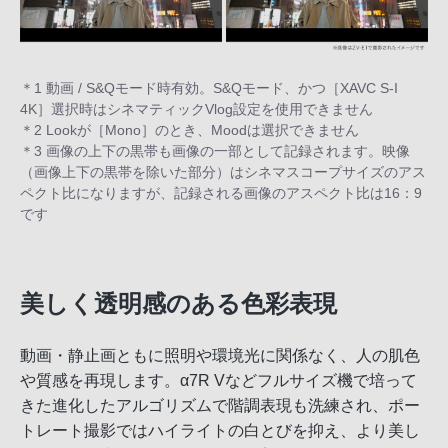
＊1 動画 / S&Qモード時有効。S&Qモード、かつ［XAVC S-I
4K］選択時はシネマティックVlog設定を使用できません
＊2 Lookが［Mono］のとき、Moodは選択できません
＊3 画像の上下の黒帯も画像の一部として記録されます。映像
（画像上下の黒帯を除いた部分）はシネマスコープサイズのアス
ペクト比になりますが、記録される画像のアスペクト比は16：9
です
美しく透明感のある色彩表現
動画・静止画ともに照明や環境光に関係なく、人の肌色
や質感を再現します。α7R Vなどフルサイズ機で培って
きた進化したアルゴリズムで階調表現も洗練され、ポー
トレート撮影ではハイライトの白とびを抑え、より美し