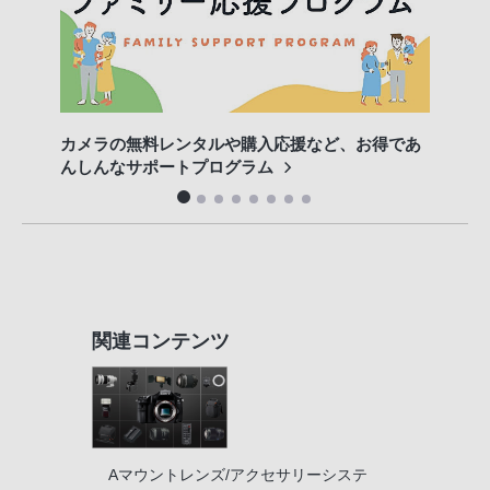
カメラの無料レンタルや購入応援など、お得であ
5分でわ
んしんなサポートプログラム
い（Y
関連コンテンツ
Aマウントレンズ/アクセサリーシステ