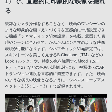
1）で、直感的に印象的な映像を撮れ
る
複雑なカメラ操作をすることなく、映画のワンシーンの
ような印象的な画（え）づくりを直感的に一括設定でき
る機能「シネマティックVlog設定」を搭載。意図した表
現やシーンに合わせて、かんたんにシネマのような映像
表現が可能になります。シネマティックVlog設定では、
スキントーンを美しく見せるS-Cinetone（TM）などの
Look（ルック）や、特定の色を強調するMood（ムー
ド）（＊2）などの色あい調整以外にも、被写体へのAF
トランジョン速度を直感的に調整できます。また、映画
のような横長の映像となるように、シネマスコープアス
ペクト（2.35：1（＊3））で記録されます。