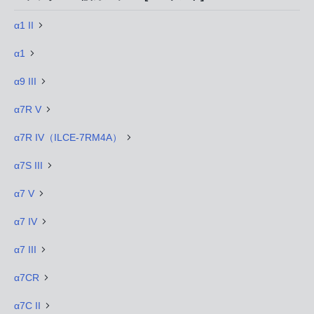
α1 II
α1
α9 III
α7R V
α7R IV（ILCE-7RM4A）
α7S III
α7 V
α7 IV
α7 III
α7CR
α7C II