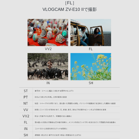
［FL］
VLOGCAM ZV-E10 IIで撮影