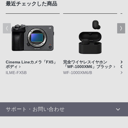
最近チェックした商品
Cinema Lineカメラ「FX5」
完全ワイヤレスイヤホン
Xpe
ボディ
「WF-1000XM6」ブラック
GE
ILME-FX5B
WF-1000XM6/B
XQ-
サポート・お問い合わせ