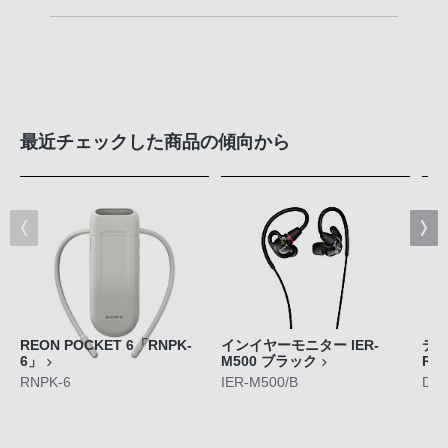
最近チェックした商品の傾向から
REON POCKET 6「RNPK-
インイヤーモニター IER-
デジ
6」
M500 ブラック
RX
RNPK-6
IER-M500/B
DS