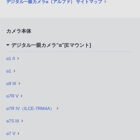
デジタル一眼カメラα（アルファ） サイトマップ
カメラ本体
デジタル一眼カメラ“α”[Eマウント]
α1 II
α1
α9 III
α7R V
α7R IV（ILCE-7RM4A）
α7S III
α7 V