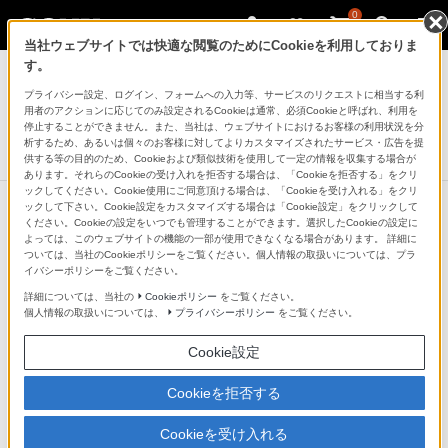
0
当社ウェブサイトでは快適な閲覧のためにCookieを利用しておりま
デジタル一眼カメラ α（アルファ）
す。
プライバシー設定、ログイン、フォームへの入力等、サービスのリクエストに相当する利
ショルダーストラップ
用者のアクションに応じてのみ設定されるCookieは通常、必須Cookieと呼ばれ、利用を
STP-XS3
停止することができません。また、当社は、ウェブサイトにおけるお客様の利用状況を分
析するため、あるいは個々のお客様に対してよりカスタマイズされたサービス・広告を提
生産完了
DISCONTINUED
供する等の目的のため、Cookieおよび類似技術を使用して一定の情報を収集する場合が
あります。それらのCookieの受け入れを拒否する場合は、「Cookieを拒否する」をクリ
ックしてください。Cookie使用にご同意頂ける場合は、「Cookieを受け入れる」をクリ
ックして下さい。Cookie設定をカスタマイズする場合は「Cookie設定」をクリックして
ください。Cookieの設定をいつでも管理することができます。選択したCookieの設定に
よっては、このウェブサイトの機能の一部が使用できなくなる場合があります。 詳細に
ついては、当社のCookieポリシーをご覧ください。個人情報の取扱いについては、プラ
イバシーポリシーをご覧ください。
詳細については、当社の
Cookieポリシー
をご覧ください。
個人情報の取扱いについては、
プライバシーポリシー
をご覧ください。
Cookie設定
Cookieを拒否する
Cookieを受け入れる