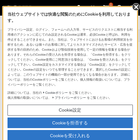
0
当社ウェブサイトでは快適な閲覧のためにCookieを利用しておりま
す。
スマートフォンアクセサリー
プライバシー設定、ログイン、フォームへの入力等、サービスのリクエストに相当する利
ソニーストア
サポート・お問い合
用者のアクションに応じてのみ設定されるCookieは通常、必須Cookieと呼ばれ、利用を
トップ
商品一覧
お買い物情報
わせ
停止することができません。また、当社は、ウェブサイトにおけるお客様の利用状況を分
析するため、あるいは個々のお客様に対してよりカスタマイズされたサービス・広告を提
液晶保護シート
供する等の目的のため、Cookieおよび類似技術を使用して一定の情報を収集する場合が
SPA-PFS12
あります。それらのCookieの受け入れを拒否する場合は、「Cookieを拒否する」をクリ
詳細メニュー
ックしてください。Cookie使用にご同意頂ける場合は、「Cookieを受け入れる」をクリ
ックして下さい。Cookie設定をカスタマイズする場合は「Cookie設定」をクリックして
特長
ください。Cookieの設定をいつでも管理することができます。選択したCookieの設定に
よっては、このウェブサイトの機能の一部が使用できなくなる場合があります。 詳細に
ついては、当社のCookieポリシーをご覧ください。個人情報の取扱いについては、プラ
イバシーポリシーをご覧ください。
指紋や汚れに強い
詳細については、当社の
Cookieポリシー
をご覧ください。
個人情報の取扱いについては、
プライバシーポリシー
をご覧ください。
指紋（皮脂）や化粧による汚れが目立ちにくく、かんた
Cookie設定
んに拭き取りできます。
Cookieを拒否する
Cookieを受け入れる