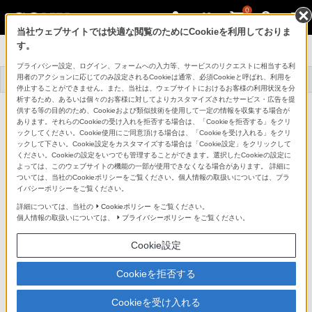
0
当社ウェブサイトでは快適な閲覧のためにCookieを利用しておりま
す。
スマートフォンアクセサリー
プライバシー設定、ログイン、フォームへの入力等、サービスのリクエストに相当する利
ソニーストア
サポート・お問い合
用者のアクションに応じてのみ設定されるCookieは通常、必須Cookieと呼ばれ、利用を
トップ
商品一覧
お買い物情報
わせ
停止することができません。また、当社は、ウェブサイトにおけるお客様の利用状況を分
析するため、あるいは個々のお客様に対してよりカスタマイズされたサービス・広告を提
マイクロUSBケーブルS型
供する等の目的のため、Cookieおよび類似技術を使用して一定の情報を収集する場合が
SPA-US2/SPA-US15
あります。それらのCookieの受け入れを拒否する場合は、「Cookieを拒否する」をクリ
詳細メニュー
ックしてください。Cookie使用にご同意頂ける場合は、「Cookieを受け入れる」をクリ
ックして下さい。Cookie設定をカスタマイズする場合は「Cookie設定」をクリックして
ください。Cookieの設定をいつでも管理することができます。選択したCookieの設定に
よっては、このウェブサイトの機能の一部が使用できなくなる場合があります。 詳細に
ついては、当社のCookieポリシーをご覧ください。個人情報の取扱いについては、プラ
イバシーポリシーをご覧ください。
詳細については、当社の
Cookieポリシー
をご覧ください。
個人情報の取扱いについては、
プライバシーポリシー
をご覧ください。
Cookie設定
Cookieを拒否する
Cookieを受け入れる