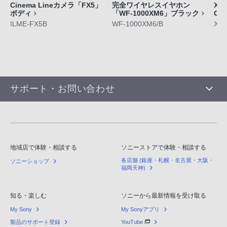
Cinema Lineカメラ「FX5」
完全ワイヤレスイヤホン
Xpe
ボディ
「WF-1000XM6」ブラック
GE
ILME-FX5B
WF-1000XM6/B
XQ-
サポート・お問い合わせ
地域店で体験・相談する
ソニーストアで体験・相談する
各店舗 (銀座・札幌・名古屋・大阪・
ソニーショップ
福岡天神)
知る・楽しむ
ソニーから最新情報を受け取る
My Sony
My Sonyアプリ
製品のサポート登録
YouTube