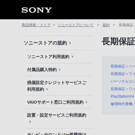
商品情報・ストア
ソニーストアについて
規約
長期保証
長期保
ソニーストアの規約
ソニーストア利用規約
長期保証＜ベ
付属品購入特約
長期保証＜ワ
パーソナルコン
残価設定クレジットサービスご
利用規約
長期保証＜ワ
PlayStat
VAIOサポート窓口ご利用規約
修理時代替機
設置・設定サービスご利用規約
テレビ・サウンドバー等壁掛け