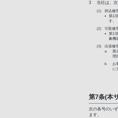
当社は、次
持込修
第1
す。
引取修
第1
象機
出張修
第
理
お
に
第7条(
次の各号のい
ます。