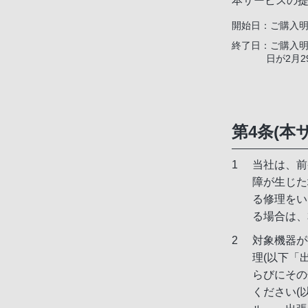
本サービスの提
開始日：
ご購入明
終了日：
ご購入明
日が2月
第4条(本
当社は、前
障が生じた
る修理をい
る場合は、
対象機器が
理(以下「
らびにその
ください(