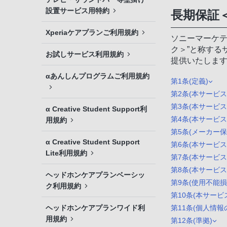
設置サービス用特約
長期保証
Xperiaケアプランご利用規約
ソニーマーケテ
ク＞”と称する
お試しサービス利用規約
提供いたしま
αあんしんプログラムご利用規約
第1条(定義)
第2条(本サービス
第3条(本サービ
α Creative Student Support利
第4条(本サービス
用規約
第5条(メーカー
α Creative Student Support
第6条(本サービ
Lite利用規約
第7条(本サービ
第8条(本サービ
ヘッドホンケアプランベーシッ
第9条(使用不能
ク利用規約
第10条(本サービ
ヘッドホンケアプランワイド利
第11条(個人情報
用規約
第12条(準拠)