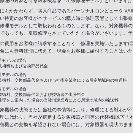
修理の対象となる対象機器を「出張修理モデル」といいます)
にもかかわらず、購入商品であるパーソナルコンピュータ VA
い特定のお客様が本サービスの購入時に修理形態として出張修
修理モデルとして取扱われるものとします。なお、対象機器の
であっても、引取修理をさせていただく場合がございます。予
の費用をお客様に請求することなく、修理を実施いたします(
合にも無料修理に代えて、現金をお客様に給付することはいた
理モデルの場合
技術料および交換部品代金
理モデルの場合
技術料、交換部品代金および当社指定業者による所定地域内の輸送料
理モデルの場合
技術料、交換部品代金および技術者の出張料金
修理をご案内した場合の当社指定業者による所定地域内の輸送料
象機器の状態または当社の事情等により、修理による対応が不
理に代わり、当社が選定する対象機器と同等の代替機(以下「
替機との交換を希望されない場合には、対象機器を現状のまま