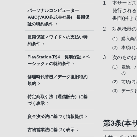
本サービス
パーソナルコンピューター
発行される
VAIO(VAIO株式会社製) 長期保
書面(併せ
証の特約条件
対象機器の
長期保証＜ワイド＞の支払い特
購入商
約条件
本項(1
PlayStation(R)4 長期保証＜ベ
次のものは
ーシック＞の特約条件
電池、
の
修理時代替機／データ復旧特約
前項(2
規約
データ
特定商取引法（通信販売）に基
づく表示
資金決済法に基づく情報提供
第3条(本
古物営業法に基づく表示