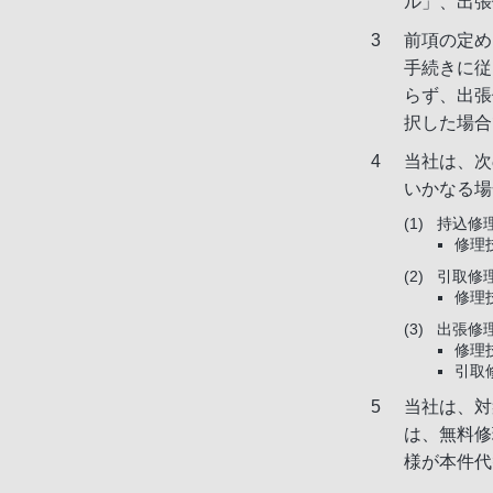
ル」、出張
前項の定め
手続きに従
らず、出張
択した場合
当社は、次
いかなる場
持込修
修理
引取修
修理
出張修
修理
引取
当社は、対
は、無料修
様が本件代