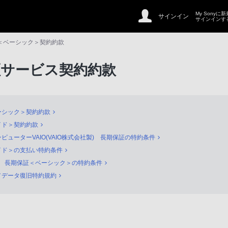
My Sonyに
サインイン
サインインす
＜ベーシック＞契約約款
証サービス契約約款
ーシック＞契約約款
イド＞契約約款
ピューターVAIO(VAIO株式会社製) 長期保証の特約条件
イド＞の支払い特約条件
ion®4 長期保証＜ベーシック＞の特約条件
／データ復旧特約規約