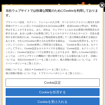
0
当社ウェブサイトでは快適な閲覧のためにCookieを利用しておりま
す。
規約
プライバシー設定、ログイン、フォームへの入力等、サービスのリクエストに相当する利
用者のアクションに応じてのみ設定されるCookieは通常、必須Cookieと呼ばれ、利用を
停止することができません。また、当社は、ウェブサイトにおけるお客様の利用状況を分
析するため、あるいは個々のお客様に対してよりカスタマイズされたサービス・広告を提
ソニーストア利用規約
供する等の目的のため、Cookieおよび類似技術を使用して一定の情報を収集する場合が
あります。それらのCookieの受け入れを拒否する場合は、「Cookieを拒否する」をクリ
ックしてください。Cookie使用にご同意頂ける場合は、「Cookieを受け入れる」をクリ
付属品購入特約
ックして下さい。Cookie設定をカスタマイズする場合は「Cookie設定」をクリックして
ください。Cookieの設定をいつでも管理することができます。選択したCookieの設定に
残価設定クレジットサービスご利用規約
よっては、このウェブサイトの機能の一部が使用できなくなる場合があります。 詳細に
ついては、当社のCookieポリシーをご覧ください。個人情報の取扱いについては、プラ
VAIOサポート窓口ご利用規約
イバシーポリシーをご覧ください。
詳細については、当社の
Cookieポリシー
をご覧ください。
設置・設定サービスご利用規約
個人情報の取扱いについては、
プライバシーポリシー
をご覧ください。
テレビ・サウンドバー等壁掛け設置サービス用特約
Cookie設定
Xperiaケアプランご利用規約
Cookieを拒否する
お試しサービス利用規約
Cookieを受け入れる
αあんしんプログラムご利用規約