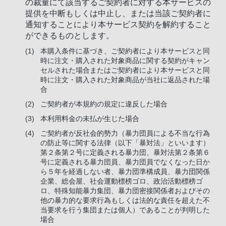
の裁量にて該当するご契約者に対する本サービスの
提供を中断もしくは中止し、または当該ご契約者に
通知することにより本サービス契約を解約すること
ができるものとします。
本購入条件に基づき、ご契約者により本サービスと同
時に注文・購入された対象商品に関する契約がキャン
セルされた場合またはご契約者により本サービスと同
時に注文・購入された対象商品が当社に返品された場
合
ご契約者が本規約の規定に違反した場合
本利用料金の未払が生じた場合
ご契約者が反社会的勢力（暴力団員による不当な行為
の防止等に関する法律（以下「暴対法」といいます）
第２条第２号に定義される暴力団、暴対法第２条第６
号に定義される暴力団員、暴力団員でなくなった日か
ら５年を経過しない者、暴力団準構成員、暴力団関係
企業、総会屋、社会運動標榜ゴロ、政治活動標榜ゴ
ロ、特殊知能暴力集団、暴力団密接関係者およびその
他の暴力的な要求行為もしくは法的な責任を超えた不
当要求を行う集団または個人）であることが判明した
場合