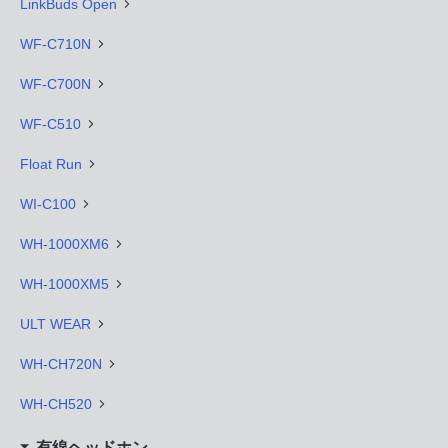
LinkBuds Open
WF-C710N
WF-C700N
WF-C510
Float Run
WI-C100
WH-1000XM6
WH-1000XM5
ULT WEAR
WH-CH720N
WH-CH520
有線ヘッドホン