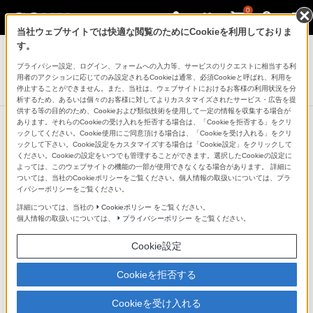
0
当社ウェブサイトでは快適な閲覧のためにCookieを利用しておりま
ヘッドホン
す。
プライバシー設定、ログイン、フォームへの入力等、サービスのリクエストに相当する利
密閉型インナーイヤーレシーバー
用者のアクションに応じてのみ設定されるCookieは通常、必須Cookieと呼ばれ、利用を
MDR-EX150AP
停止することができません。また、当社は、ウェブサイトにおけるお客様の利用状況を分
析するため、あるいは個々のお客様に対してよりカスタマイズされたサービス・広告を提
供する等の目的のため、Cookieおよび類似技術を使用して一定の情報を収集する場合が
あります。それらのCookieの受け入れを拒否する場合は、「Cookieを拒否する」をクリ
ックしてください。Cookie使用にご同意頂ける場合は、「Cookieを受け入れる」をクリ
ックして下さい。Cookie設定をカスタマイズする場合は「Cookie設定」をクリックして
スマートフォン対応
ください。Cookieの設定をいつでも管理することができます。選択したCookieの設定に
よっては、このウェブサイトの機能の一部が使用できなくなる場合があります。 詳細に
ついては、当社のCookieポリシーをご覧ください。個人情報の取扱いについては、プラ
スマートフォンでハンズフリー通話、リモコン
イバシーポリシーをご覧ください。
詳細については、当社の
Cookieポリシー
をご覧ください。
での音楽操作が可能
個人情報の取扱いについては、
プライバシーポリシー
をご覧ください。
リモコンにマルチファンクションボタンとマイクを内
Cookie設定
蔵。スマートフォンでハンズフリー通話が可能です。さ
Cookieを拒否する
らに、音楽再生/一時停止もできるので、スマートフォン
で音楽を聴くときも便利です(＊)。
Cookieを受け入れる