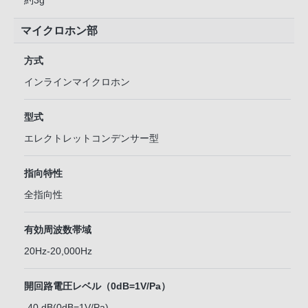
約3g
マイクロホン部
方式
インラインマイクロホン
型式
エレクトレットコンデンサー型
指向特性
全指向性
有効周波数帯域
20Hz-20,000Hz
開回路電圧レベル（0dB=1V/Pa）
-40 dB(0dB=1V/Pa)