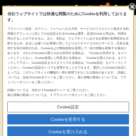
0
当社ウェブサイトでは快適な閲覧のためにCookieを利用しておりま
ヘッドホン
す。
プライバシー設定、ログイン、フォームへの入力等、サービスのリクエストに相当する利
密閉型インナーイヤーレシーバー
用者のアクションに応じてのみ設定されるCookieは通常、必須Cookieと呼ばれ、利用を
MDR-EX150AP
停止することができません。また、当社は、ウェブサイトにおけるお客様の利用状況を分
析するため、あるいは個々のお客様に対してよりカスタマイズされたサービス・広告を提
生産完了
DISCONTINUED
供する等の目的のため、Cookieおよび類似技術を使用して一定の情報を収集する場合が
あります。それらのCookieの受け入れを拒否する場合は、「Cookieを拒否する」をクリ
ックしてください。Cookie使用にご同意頂ける場合は、「Cookieを受け入れる」をクリ
ックして下さい。Cookie設定をカスタマイズする場合は「Cookie設定」をクリックして
ください。Cookieの設定をいつでも管理することができます。選択したCookieの設定に
よっては、このウェブサイトの機能の一部が使用できなくなる場合があります。 詳細に
ついては、当社のCookieポリシーをご覧ください。個人情報の取扱いについては、プラ
イバシーポリシーをご覧ください。
詳細については、当社の
Cookieポリシー
をご覧ください。
個人情報の取扱いについては、
プライバシーポリシー
をご覧ください。
Cookie設定
Cookieを拒否する
Cookieを受け入れる