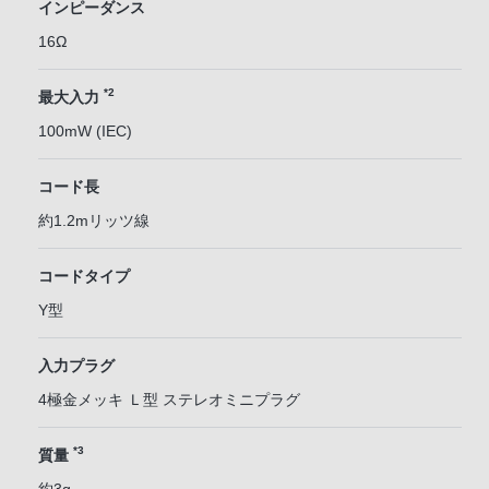
インピーダンス
16Ω
*2
最大入力
100mW (IEC)
コード長
約1.2mリッツ線
コードタイプ
Y型
入力プラグ
4極金メッキ Ｌ型 ステレオミニプラグ
*3
質量