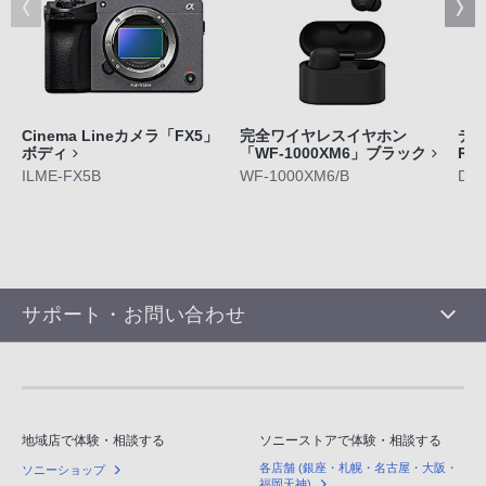
Cinema Lineカメラ「FX5」
完全ワイヤレスイヤホン
デジ
ボディ
「WF-1000XM6」ブラック
RX
ILME-FX5B
WF-1000XM6/B
DS
サポート・お問い合わせ
地域店で体験・相談する
ソニーストアで体験・相談する
各店舗 (銀座・札幌・名古屋・大阪・
ソニーショップ
福岡天神)