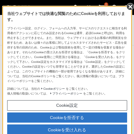
0
当社ウェブサイトでは快適な閲覧のためにCookieを利用しておりま
ヘッドホン
す。
プライバシー設定、ログイン、フォームへの入力等、サービスのリクエストに相当する利
ワイヤレスステレオヘッドセット
用者のアクションに応じてのみ設定されるCookieは通常、必須Cookieと呼ばれ、利用を
WF-H800
停止することができません。また、当社は、ウェブサイトにおけるお客様の利用状況を分
析するため、あるいは個々のお客様に対してよりカスタマイズされたサービス・広告を提
供する等の目的のため、Cookieおよび類似技術を使用して一定の情報を収集する場合が
あります。それらのCookieの受け入れを拒否する場合は、「Cookieを拒否する」をクリ
ックしてください。Cookie使用にご同意頂ける場合は、「Cookieを受け入れる」をクリ
他の商品と比較する
ックして下さい。Cookie設定をカスタマイズする場合は「Cookie設定」をクリックして
ください。Cookieの設定をいつでも管理することができます。選択したCookieの設定に
よっては、このウェブサイトの機能の一部が使用できなくなる場合があります。 詳細に
●：対応
-：該当なし
ついては、当社のCookieポリシーをご覧ください。個人情報の取扱いについては、プラ
イバシーポリシーをご覧ください。
機能表
詳細については、当社の
Cookieポリシー
をご覧ください。
個人情報の取扱いについては、
プライバシーポリシー
をご覧ください。
*1
ヘッドホン部
Cookie設定
型式
Cookieを拒否する
密閉, ダイナミック
Cookieを受け入れる