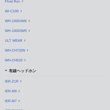
Float Run
WI-C100
WH-1000XM6
WH-1000XM5
ULT WEAR
WH-CH720N
WH-CH520
有線ヘッドホン
IER-Z1R
IER-M9
IER-M7