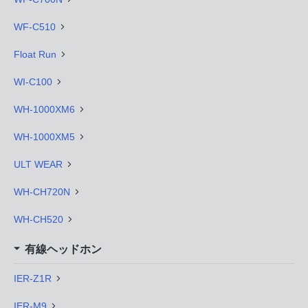
WF-C510
Float Run
WI-C100
WH-1000XM6
WH-1000XM5
ULT WEAR
WH-CH720N
WH-CH520
有線ヘッドホン
IER-Z1R
IER-M9