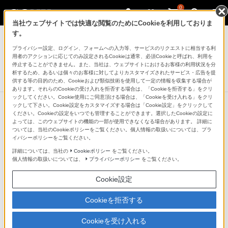
0
当社ウェブサイトでは快適な閲覧のためにCookieを利用しておりま
ヘッドホン
す。
プライバシー設定、ログイン、フォームへの入力等、サービスのリクエストに相当する利
ワイヤレスステレオヘッドセット
用者のアクションに応じてのみ設定されるCookieは通常、必須Cookieと呼ばれ、利用を
WI-SP500
停止することができません。また、当社は、ウェブサイトにおけるお客様の利用状況を分
析するため、あるいは個々のお客様に対してよりカスタマイズされたサービス・広告を提
生産完了
DISCONTINUED
供する等の目的のため、Cookieおよび類似技術を使用して一定の情報を収集する場合が
あります。それらのCookieの受け入れを拒否する場合は、「Cookieを拒否する」をクリ
ックしてください。Cookie使用にご同意頂ける場合は、「Cookieを受け入れる」をクリ
ックして下さい。Cookie設定をカスタマイズする場合は「Cookie設定」をクリックして
ください。Cookieの設定をいつでも管理することができます。選択したCookieの設定に
よっては、このウェブサイトの機能の一部が使用できなくなる場合があります。 詳細に
ついては、当社のCookieポリシーをご覧ください。個人情報の取扱いについては、プラ
イバシーポリシーをご覧ください。
詳細については、当社の
Cookieポリシー
をご覧ください。
個人情報の取扱いについては、
プライバシーポリシー
をご覧ください。
Cookie設定
Cookieを拒否する
Cookieを受け入れる