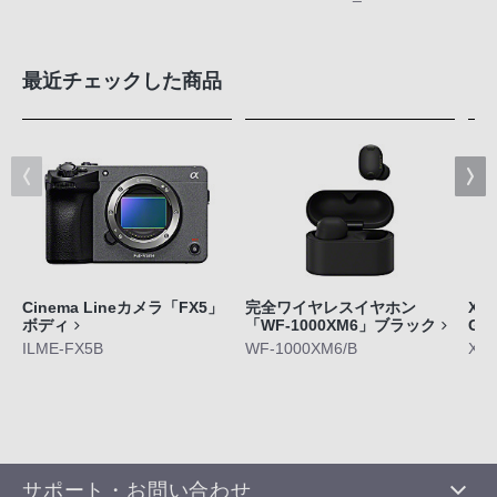
最近チェックした商品
Cinema Lineカメラ「FX5」
完全ワイヤレスイヤホン
Xpe
ボディ
「WF-1000XM6」ブラック
GE
ILME-FX5B
WF-1000XM6/B
XQ-
サポート・お問い合わせ