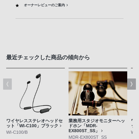
オーナーレビューのご案内
最近チェックした商品の傾向から
ワイヤレスステレオヘッドセ
業務用スタジオモニターヘッ
ワ
ット「WI-C100」ブラック
ドホン「MDR-
ット
EX800ST_SS」
WI-C100/B
WI-
MDR-EX800ST_SS