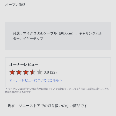
オープン価格
付属：マイクロUSBケーブル（約50cm）、キャリングホル
ダー、イヤーチップ
オーナーレビュー
5つの星のうち
件のレビュー
3.8 (22
)
オーナーレビューについてはこちら
＊ マイクロUSB端子のフタが完全に閉まっている状態にて、あらゆる方向からの飛沫に対して本体
機能を保護するものです
現在 ソニーストアでの取り扱いのない商品です