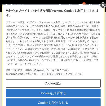
0
当社ウェブサイトでは快適な閲覧のためにCookieを利用しておりま
ヘッドホン
す。
プライバシー設定、ログイン、フォームへの入力等、サービスのリクエストに相当する利
ワイヤレスステレオヘッドセット
用者のアクションに応じてのみ設定されるCookieは通常、必須Cookieと呼ばれ、利用を
WI-SP500
停止することができません。また、当社は、ウェブサイトにおけるお客様の利用状況を分
析するため、あるいは個々のお客様に対してよりカスタマイズされたサービス・広告を提
供する等の目的のため、Cookieおよび類似技術を使用して一定の情報を収集する場合が
あります。それらのCookieの受け入れを拒否する場合は、「Cookieを拒否する」をクリ
ックしてください。Cookie使用にご同意頂ける場合は、「Cookieを受け入れる」をクリ
他の商品と比較する
ックして下さい。Cookie設定をカスタマイズする場合は「Cookie設定」をクリックして
ください。Cookieの設定をいつでも管理することができます。選択したCookieの設定に
よっては、このウェブサイトの機能の一部が使用できなくなる場合があります。 詳細に
●：対応
-：該当なし
ついては、当社のCookieポリシーをご覧ください。個人情報の取扱いについては、プラ
イバシーポリシーをご覧ください。
機能表
詳細については、当社の
Cookieポリシー
をご覧ください。
個人情報の取扱いについては、
プライバシーポリシー
をご覧ください。
*1
ヘッドホン部
Cookie設定
型式
Cookieを拒否する
オープンエアダイナミック型
Cookieを受け入れる