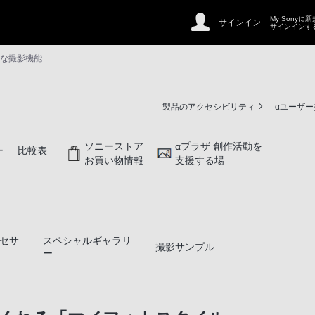
My Sonyに
サインイン
サインインす
多彩な撮影機能
製品のアクセシビリティ
αユーザ
ソニーストア
αプラザ 創作活動を
ー
比較表
お買い物情報
支援する場
セサ
スペシャルギャラリ
撮影サンプル
ー