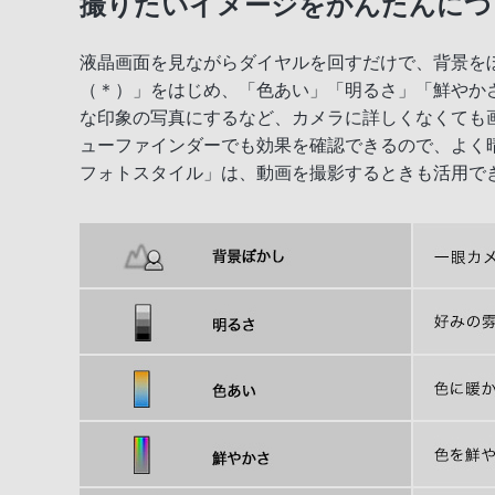
撮りたいイメージをかんたんにつ
小さくてもチャンスに強い、スピード性能
液晶画面を見ながらダイヤルを回すだけで、背景を
カメラが賢いから、かんたんに本格撮影
（＊）」をはじめ、「色あい」「明るさ」「鮮やか
狙って撮影できる、高精細ファインダー搭
な印象の写真にするなど、カメラに詳しくなくても
ューファインダーでも効果を確認できるので、よく
多彩な撮影機能
フォトスタイル」は、動画を撮影するときも活用で
撮影後に広がる楽しみ