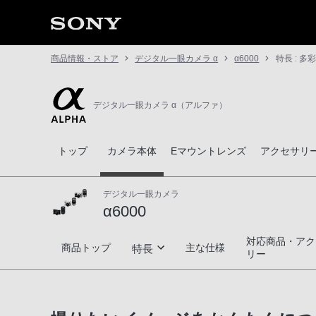
商品情報・ストア
デジタル一眼カメラ α
α6000
特長 : 
デジタル一眼カメラ α（アルファ）
トップ
カメラ本体
Eマウントレンズ
アクセサリ
デジタル一眼カメラ
α6000
対応商品・アク
α6000
商品トップ
主な仕様
特長
リー
いつでもどこでも、大きくぼけて色鮮やか