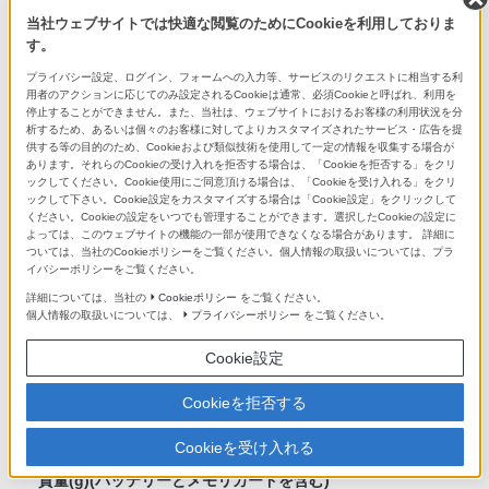
*4
実動画撮影時
当社ウェブサイトでは快適な閲覧のためにCookieを利用しておりま
す。
ファインダー使用時：約60分
液晶モニター使用時：約60分
プライバシー設定、ログイン、フォームへの入力等、サービスのリクエストに相当する利
*5
（CIPA規格準拠）
用者のアクションに応じてのみ設定されるCookieは通常、必須Cookieと呼ばれ、利用を
停止することができません。また、当社は、ウェブサイトにおけるお客様の利用状況を分
析するため、あるいは個々のお客様に対してよりカスタマイズされたサービス・広告を提
供する等の目的のため、Cookieおよび類似技術を使用して一定の情報を収集する場合が
連続動画撮影時
あります。それらのCookieの受け入れを拒否する場合は、「Cookieを拒否する」をクリ
ファインダー使用時：約90分
ックしてください。Cookie使用にご同意頂ける場合は、「Cookieを受け入れる」をクリ
ックして下さい。Cookie設定をカスタマイズする場合は「Cookie設定」をクリックして
*5
*6
液晶モニター使用時：約90分
ください。Cookieの設定をいつでも管理することができます。選択したCookieの設定に
よっては、このウェブサイトの機能の一部が使用できなくなる場合があります。 詳細に
ついては、当社のCookieポリシーをご覧ください。個人情報の取扱いについては、プラ
本体内充電
イバシーポリシーをご覧ください。
●
詳細については、当社の
Cookieポリシー
をご覧ください。
個人情報の取扱いについては、
プライバシーポリシー
をご覧ください。
外部電源 (ACアダプター)
Cookie設定
ACアダプター AC-PW20（別売）
Cookieを拒否する
質量
Cookieを受け入れる
質量(g)(バッテリーとメモリカードを含む)