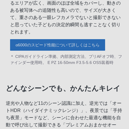
るエリアが広く、画面のほぼ全域をカバーし、動きの
ある被写体への追随性も高いので、サイズが大きく
て、重さのある一眼レフカメラでないと撮影できない
と思っていた子どもの決定的瞬間も逃すことなく切り
とれます。
α6000のスピード性能について詳しくはこちら
＊ CIPAガイドライン準拠、内部測定方法、プリAFオフ時、フ
ァインダー使用時。 E PZ 16-50mm F3.5-5.6 OSS装着時
どんなシーンでも、かんたんキレイ
逆光や人物など11のシーン認識に加え、逆光では「オー
トHDR（ハイダイナミックレンジ）」、夜景では「手持
ち夜景」モードなど、シーンに合わせた最適な機能を自
動で呼び出して撮影できる「プレミアムおまかせオー