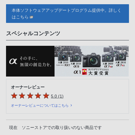
本体ソフトウェアアップデートプログラム提供中。詳しく
はこちら
スペシャルコンテンツ
オーナーレビュー
5つの星のうち
件のレビュー
5.0 (1
)
オーナーレビューについてはこちら
現在 ソニーストアでの取り扱いのない商品です