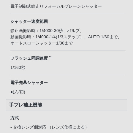
電子制御式縦走りフォーカルプレーンシャッター
シャッター速度範囲
静止画撮影時：1/4000-30秒、バルブ、
動画撮影時：1/4000-1/4(1/3ステップ）、AUTO 1/60まで、
オートスローシャッター1/30まで
*1
フラッシュ同調速度
1/160秒
電子先幕シャッター
●(入/切)
手ブレ補正機能
方式
- 交換レンズ側対応 （レンズ仕様による）