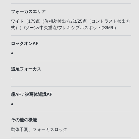
フォーカスエリア
ワイド（179点（位相差検出方式)/25点（コントラスト検出方
式））/ゾーン/中央重点/フレキシブルスポット(S/M/L)
ロックオンAF
●
追尾フォーカス
-
瞳AF / 被写体認識AF
●
その他の機能
動体予測、フォーカスロック