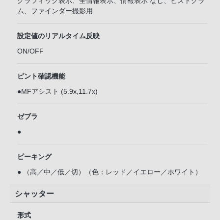
グラフィック表示、全情報表示、情報表示 なし、ヒストグラ
ム、ファインダー撮影用
設定値のリアルタイム反映
ON/OFF
ピント確認機能
●MFアシスト (5.9x,11.7x)
ゼブラ
●
ピーキング
● （高／中／低／切）（色：レッド／イエロー／ホワイト）
シャッター
形式