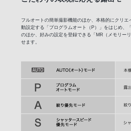
さらに進化した描写性能
表現の幅を広げる撮影機能
フルオートの簡単撮影機能のほか、本格的にクリエ
動設定する「プログラムオート（P）」をはじめ、
高解像4K動画と多彩な動画機能/WEBカメ
のほか、好みの設定を登録できる「MR（メモリー
せます。
撮影自由度を高める操作性と信頼性
撮影後に広がる楽しみ
充実した基本性能