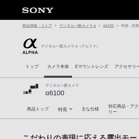
商品情報・ストア
デジタル一眼カメラ α
α6100
特長 : 
デジタル一眼カメラ α（アルファ）
トップ
カメラ本体
Eマウントレンズ
アクセサリ
デジタル一眼カメラ
α6100
対応商品・アク
α6100
商品トップ
主な仕様
特長
リー
決定的瞬間を捉えるスピード性能
こだわりの表現に応える露出モー