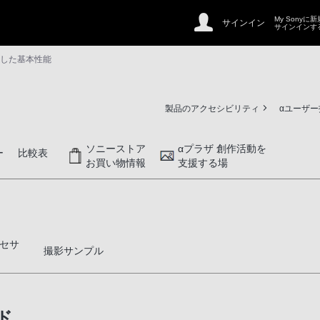
My Sonyに
サインイン
サインインす
充実した基本性能
製品のアクセシビリティ
αユーザ
ソニーストア
αプラザ 創作活動を
ー
比較表
お買い物情報
支援する場
セサ
撮影サンプル
ド