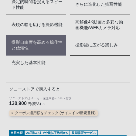
決定的瞬間を捉えるスピー
さらに進化した描写性能
ド性能
高解像4K動画と多彩な動
表現の幅を広げる撮影機能
画機能/WEBカメラ対応
撮影自由度を高める操作性
撮影後に広がる楽しみ
と信頼性
充実した基本性能
ソニーストアで購入すると
ソニーストアはメーカー保証内容
＜3年＞
付き
130,900
円(税込) ～
クーポン適用額をチェック (サインイン/新規登録)
当日出荷
24回払いまで分割払手数料0％
長期保証サービス