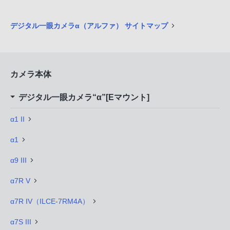
デジタル一眼カメラα（アルファ） サイトマップ
カメラ本体
デジタル一眼カメラ“α”[Eマウント]
α1 II
α1
α9 III
α7R V
α7R IV（ILCE-7RM4A）
α7S III