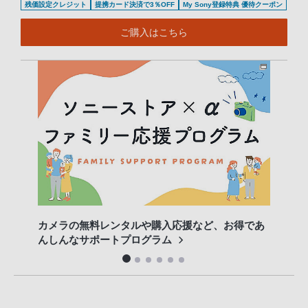
残価設定クレジット
提携カード決済で3％OFF
My Sony登録特典 優待クーポン
ご購入はこちら
カメラの無料レンタルや購入応援など、お得であ
専門
んしんなサポートプログラム