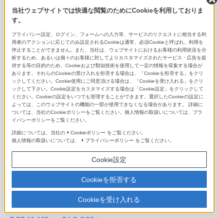
FE 70-200mm F2.8 GM OSS II
当社ウェブサイトでは快適な閲覧のためにCookieを利用しておりま
す。
FE 70-200mm F2.8 GM OSS
プライバシー設定、ログイン、フォームへの入力等、サービスのリクエストに相当する利
用者のアクションに応じてのみ設定されるCookieは通常、必須Cookieと呼ばれ、利用を
FE 70-200mm F4 Macro G OSS II
停止することができません。また、当社は、ウェブサイトにおけるお客様の利用状況を分
析するため、あるいは個々のお客様に対してよりカスタマイズされたサービス・広告を提
FE 70-200mm F4 G OSS
供する等の目的のため、Cookieおよび類似技術を使用して一定の情報を収集する場合が
あります。それらのCookieの受け入れを拒否する場合は、「Cookieを拒否する」をクリ
ックしてください。Cookie使用にご同意頂ける場合は、「Cookieを受け入れる」をクリ
FE 70-300mm F4.5-5.6 G OSS
ックして下さい。Cookie設定をカスタマイズする場合は「Cookie設定」をクリックして
ください。Cookieの設定をいつでも管理することができます。選択したCookieの設定に
FE 100-400mm F4.5-5.6 GM OSS
よっては、このウェブサイトの機能の一部が使用できなくなる場合があります。 詳細に
ついては、当社のCookieポリシーをご覧ください。個人情報の取扱いについては、プラ
イバシーポリシーをご覧ください。
FE 200-600mm F5.6-6.3 G OSS
詳細については、当社の
Cookieポリシー
をご覧ください。
個人情報の取扱いについては、
プライバシーポリシー
をご覧ください。
FE 400-800mm F6.3-8 G OSS
Cookie設定
E PZ 10-20mm F4 G
Cookieを拒否する
E PZ 16-50mm F3.5-5.6 OSS II
Cookieを受け入れる
E 16-55mm F2.8 G