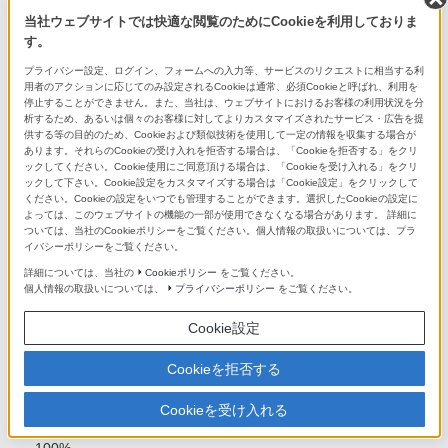
当、上限/下限設定可能）
当社ウェブサイトでは快適な閲覧のためにCookieを利用しておりま
す。
ファインダー
プライバシー設定、ログイン、フォームへの入力等、サービスのリクエストに相当する利
用者のアクションに応じてのみ設定されるCookieは通常、必須Cookieと呼ばれ、利用を
形式
停止することができません。また、当社は、ウェブサイトにおけるお客様の利用状況を分
1.0cm(0.39型) 電子式ビューファインダー
析するため、あるいは個々のお客様に対してよりカスタマイズされたサービス・広告を提
供する等の目的のため、Cookieおよび類似技術を使用して一定の情報を収集する場合が
あります。それらのCookieの受け入れを拒否する場合は、「Cookieを拒否する」をクリ
ックしてください。Cookie使用にご同意頂ける場合は、「Cookieを受け入れる」をクリ
総ドット数
ックして下さい。Cookie設定をカスタマイズする場合は「Cookie設定」をクリックして
ください。Cookieの設定をいつでも管理することができます。選択したCookieの設定に
2,359,296 ドット
よっては、このウェブサイトの機能の一部が使用できなくなる場合があります。 詳細に
ついては、当社のCookieポリシーをご覧ください。個人情報の取扱いについては、プラ
イバシーポリシーをご覧ください。
明るさ調節機能
詳細については、当社の
Cookieポリシー
をご覧ください。
オート、マニュアル（5段階）
個人情報の取扱いについては、
プライバシーポリシー
をご覧ください。
Cookie設定
色温度調整機能
5段階
Cookieを拒否する
Cookieを受け入れる
視野率