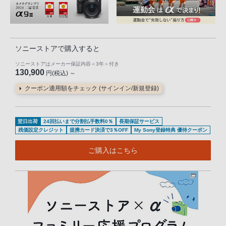
ソニーストアで購入すると
ソニーストアはメーカー保証内容
＜3年＞
付き
130,900
円(税込) ～
クーポン適用額をチェック (サインイン/新規登録)
翌日出荷
24回払いまで分割払手数料0％
長期保証サービス
残価設定クレジット
提携カード決済で3％OFF
My Sony登録特典 優待クーポン
ご購入はこちら