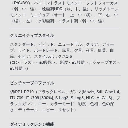
（R/G/B/Y)、ハイコントラストモノクロ、ソフトフォーカス
（弱、中、強）、絵画調HDR（弱、中、強）、リッチトーン
モノクロ、ミニチュア（オート、上、中（横）、下、右、中
（縦）、左）、水彩画調、イラスト調（弱、中、強）
クリエイティブスタイル
スタンダード、ビビッド、ニュートラル、クリア、ディー
プ、ライト、ポートレート、風景、夕景、夜景、紅葉、白
黒、セピア、スタイルボックス1-6
(コントラスト＜±3段階＞、彩度＜±3段階＞、シャープネス＜
±3段階＞)
ピクチャープロファイル
切/PP1-PP10（ブラックレベル、ガンマ(Movie, Still, Cine1-4,
ITU709, ITU709 [800%], S-Log2, S-Log3, HLG, HLG1-3)、ブ
ラックガンマ、ニー、カラーモード、彩度、色相、色の深
さ、ディテール、コピー、リセット）
ダイナミックレンジ機能