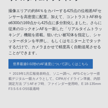
撮像エリアの約84％をカバーする425点の位相差AFセ
ンサーを高密度に配置。加えて、コントラストAF枠を
α6300の169点から425点に多分割化しました。さらに
従来のロックオンAFを一新した「リアルタイムトラッ
キング」機能を搭載。狙いたい被写体を指定し、シャ
ッターボタンを半押し、もしくはモニター上でタッチ
するだけで、カメラまかせで精度高く自動追尾させる
ことができます。
世界最速0.02秒のAF速度について詳しくはこちら
＊ 2019年1月広報発表時点、ソニー調べ。APS-Cセンサー搭
載デジタル一眼カメラとして。CIPAガイドライン準拠、内部
測定方法 プリAFオフ時、ファインダー使用時。E 18-135mm
F3.5-5.6 OSS装着時