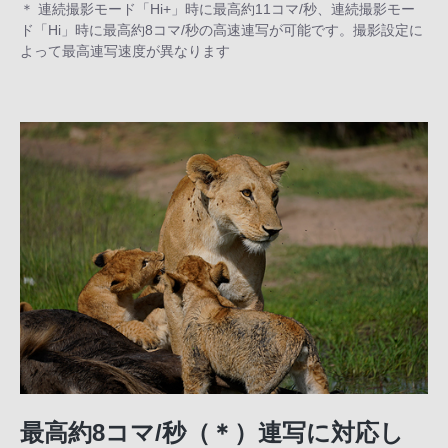
＊ 連続撮影モード「Hi+」時に最高約11コマ/秒、連続撮影モー
ド「Hi」時に最高約8コマ/秒の高速連写が可能です。撮影設定に
よって最高連写速度が異なります
最高約8コマ/秒（＊）連写に対応し