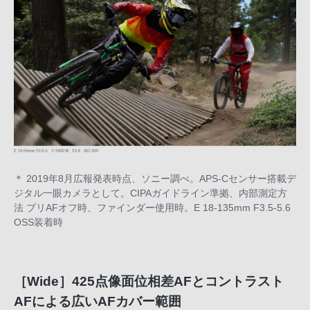
＊ 2019年8月広報発表時点、ソニー調べ。APS-Cセンサー搭載デ
ジタル一眼カメラとして。CIPAガイドライン準拠、内部測定方
法 プリAFオフ時、ファインダー使用時。E 18-135mm F3.5-5.6
OSS装着時
［Wide］425点像面位相差AFとコントラスト
AFによる広いAFカバー範囲