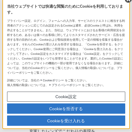
当社ウェブサイトでは快適な閲覧のためにCookieを利用しておりま
す。
プライバシー設定、ログイン、フォームへの入力等、サービスのリクエストに相当する利
用者のアクションに応じてのみ設定されるCookieは通常、必須Cookieと呼ばれ、利用を
停止することができません。また、当社は、ウェブサイトにおけるお客様の利用状況を分
関連コンテンツ
析するため、あるいは個々のお客様に対してよりカスタマイズされたサービス・広告を提
供する等の目的のため、Cookieおよび類似技術を使用して一定の情報を収集する場合が
あります。それらのCookieの受け入れを拒否する場合は、「Cookieを拒否する」をクリ
ックしてください。Cookie使用にご同意頂ける場合は、「Cookieを受け入れる」をクリ
ックして下さい。Cookie設定をカスタマイズする場合は「Cookie設定」をクリックして
ください。Cookieの設定をいつでも管理することができます。選択したCookieの設定に
よっては、このウェブサイトの機能の一部が使用できなくなる場合があります。 詳細に
ついては、当社のCookieポリシーをご覧ください。個人情報の取扱いについては、プラ
Aマウントレンズ/アクセサリーシステ
イバシーポリシーをご覧ください。
ムチャート
詳細については、当社の
Cookieポリシー
をご覧ください。
個人情報の取扱いについては、
プライバシーポリシー
をご覧ください。
Cookie設定
Cookieを拒否する
Cookieを受け入れる
Eマウントレンズラインアップ
充実したレンズでこだわりの表現を