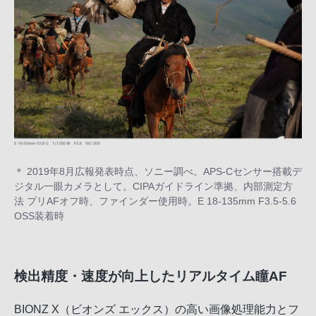
＊ 2019年8月広報発表時点、ソニー調べ。APS-Cセンサー搭載デ
ジタル一眼カメラとして。CIPAガイドライン準拠、内部測定方
法 プリAFオフ時、ファインダー使用時。E 18-135mm F3.5-5.6
OSS装着時
検出精度・速度が向上したリアルタイム瞳AF
BIONZ X（ビオンズ エックス）の高い画像処理能力とフ