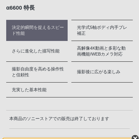
α6600 特長
決定的瞬間を捉えるスピー
光学式5軸ボディ内手ブレ
ド性能
補正
高解像4K動画と多彩な動
さらに進化した描写性能
画機能/WEBカメラ対応
撮影自由度を高める操作性
撮影後に広がる楽しみ
と信頼性
充実した基本性能
本商品のソニーストアでの販売は終了しております