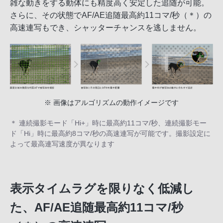
雑な動きをする動体にも精度高く安定した追随が可能。
さらに、その状態でAF/AE追随最高約11コマ/秒（＊）の
高速連写もでき、シャッターチャンスを逃しません。
※ 画像はアルゴリズムの動作イメージです
＊ 連続撮影モード「Hi+」時に最高約11コマ/秒、連続撮影モー
ド「Hi」時に最高約8コマ/秒の高速連写が可能です。撮影設定に
よって最高連写速度が異なります
表示タイムラグを限りなく低減し
た、AF/AE追随最高約11コマ/秒