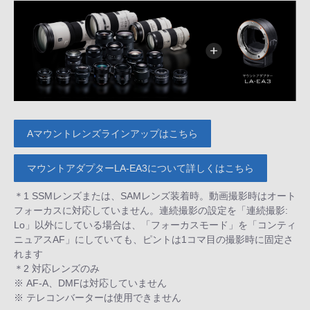
Aマウントレンズラインアップはこちら
マウントアダプターLA-EA3について詳しくはこちら
＊1 SSMレンズまたは、SAMレンズ装着時。動画撮影時はオート
フォーカスに対応していません。連続撮影の設定を「連続撮影:
Lo」以外にしている場合は、「フォーカスモード」を「コンティ
ニュアスAF」にしていても、ピントは1コマ目の撮影時に固定さ
れます
＊2 対応レンズのみ
※ AF-A、DMFは対応していません
※ テレコンバーターは使用できません