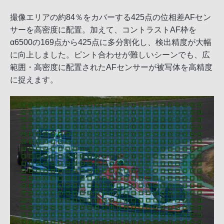
撮像エリアの約84％をカバーする425点の位相差AFセン
サーを高密度に配置。加えて、コントラストAF枠を
α6500の169点から425点に多分割化し、検出精度が大幅
に向上しました。ピント合わせが難しいシーンでも、広
範囲・高密度に配置されたAFセンサーが被写体を高精度
に捉えます。