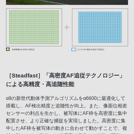
［Steadfast］「高密度AF追従テクノロジー」
による高精度・高追随性能
α9の新世代動体予測アルゴリズムをα6600に最適化して
搭載し、AF検出精度と追随性が向上。また、像面位相差
センサーの利点を生かし、被写体にAF枠を高密度に集中
配置させ、より正確な捕捉を実現しました。高密度に集
中したAF枠を被写体の動きに合わせて動かすことで、複