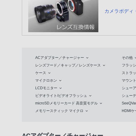
光学式5軸ボディ内手ブレ補正
カメラボディ
さらに進化した描写性能
高解像4K動画と多彩な動画機能/WEBカメ
撮影自由度を高める操作性と信頼性
ACアダプター／チャージャー
その他
撮影後に広がる楽しみ
レンズフード／キャップ／レンズケース
フラッ
ケース
ストラ
充実した基本性能
マイクロホン
マウン
LCDモニター
シュー
ビデオライト/ビデオフラッシュ
シュー
microSDメモリーカード 高音質モデル
SeeQV
メモリースティック マイクロ
HDMI
ACアダプター／チャージャー