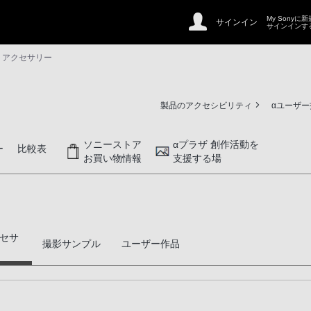
My Sonyに
サインイン
サインインす
・アクセサリー
製品のアクセシビリティ
αユーザ
ソニーストア
αプラザ 創作活動を
ー
比較表
お買い物情報
支援する場
セサ
撮影サンプル
ユーザー作品