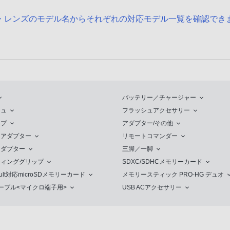
・レンズのモデル名からそれぞれの対応モデル一覧を確認でき
ラ対応
バッテリー／チャージャー
シュ
フラッシュアクセサリー
ップ
アダプター/その他
トアダプター
リモートコマンダー
アダプター
三脚／一脚
ティンググリップ
SDXC/SDHCメモリーカード
ault対応microSDメモリーカード
メモリースティック PRO-HG デュオ
ケーブル<マイクロ端子用>
USB ACアクセサリー