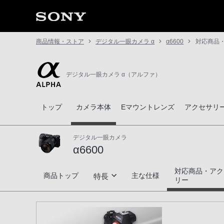
商品情報・ストア
デジタル一眼カメラ α
α6600
対応商品
デジタル一眼カメラ α（アルファ）
トップ
カメラ本体
Eマウントレンズ
アクセサリ
デジタル一眼カメラ
α6600
対応商品・アク
α6600
商品トップ
主な仕様
特長
リー
決定的瞬間を捉えるスピード性能