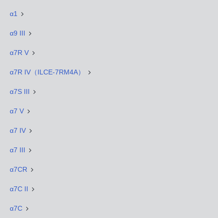
α1
α9 III
α7R V
α7R IV（ILCE-7RM4A）
α7S III
α7 V
α7 IV
α7 III
α7CR
α7C II
α7C