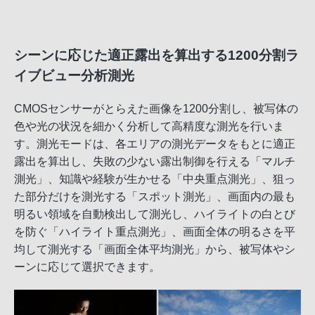
シーンに応じた適正露出を算出する1200分割ラ
イブビュー分析測光
CMOSセンサーがとらえた画像を1200分割し、被写体の
色や光の状況を細かく分析して高精度な測光を行いま
す。測光モードは、各エリアの測光データをもとに適正
露出を算出し、失敗の少ない露出制御を行える「マルチ
測光」、知識や経験が生かせる「中央重点測光」、狙っ
た部分だけを測光する「スポット測光」、画面内の最も
明るい領域を自動検出して測光し、ハイライトの白とび
を防ぐ「ハイライト重点測光」、画面全体の明るさを平
均して測光する「画面全体平均測光」から、被写体やシ
ーンに応じて選択できます。