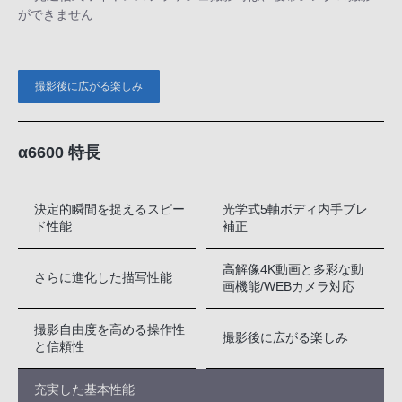
ができません
撮影後に広がる楽しみ
α6600 特長
決定的瞬間を捉えるスピー
光学式5軸ボディ内手ブレ
ド性能
補正
高解像4K動画と多彩な動
さらに進化した描写性能
画機能/WEBカメラ対応
撮影自由度を高める操作性
撮影後に広がる楽しみ
と信頼性
充実した基本性能