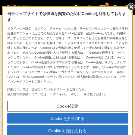
0
当社ウェブサイトでは快適な閲覧のためにCookieを利用しておりま
デジタル一眼カメラ α（アルファ）
す。
プライバシー設定、ログイン、フォームへの入力等、サービスのリクエストに相当する利
デジタル一眼カメラ
用者のアクションに応じてのみ設定されるCookieは通常、必須Cookieと呼ばれ、利用を
α6600
停止することができません。また、当社は、ウェブサイトにおけるお客様の利用状況を分
析するため、あるいは個々のお客様に対してよりカスタマイズされたサービス・広告を提
供する等の目的のため、Cookieおよび類似技術を使用して一定の情報を収集する場合が
あります。それらのCookieの受け入れを拒否する場合は、「Cookieを拒否する」をクリ
ックしてください。Cookie使用にご同意頂ける場合は、「Cookieを受け入れる」をクリ
ックして下さい。Cookie設定をカスタマイズする場合は「Cookie設定」をクリックして
こだわりの表現に応える露出モード
ください。Cookieの設定をいつでも管理することができます。選択したCookieの設定に
よっては、このウェブサイトの機能の一部が使用できなくなる場合があります。 詳細に
ついては、当社のCookieポリシーをご覧ください。個人情報の取扱いについては、プラ
フルオートの簡単撮影機能のほか、本格的にクリエイテ
イバシーポリシーをご覧ください。
ィブな意図を反映できる露出モードを搭載。シャッター
詳細については、当社の
Cookieポリシー
をご覧ください。
個人情報の取扱いについては、
プライバシーポリシー
をご覧ください。
スピードと絞り値を自動設定する「プログラムオート
（P）」をはじめ、「絞り優先（A）」「シャッタースピ
Cookie設定
ード優先（S）」「マニュアル（M）」モードのほか、好
Cookieを拒否する
みの設定を登録できる「MR（メモリーリコール）モー
ド」を搭載。モードダイヤルから自分好みの設定をすば
Cookieを受け入れる
やく呼びだせます。