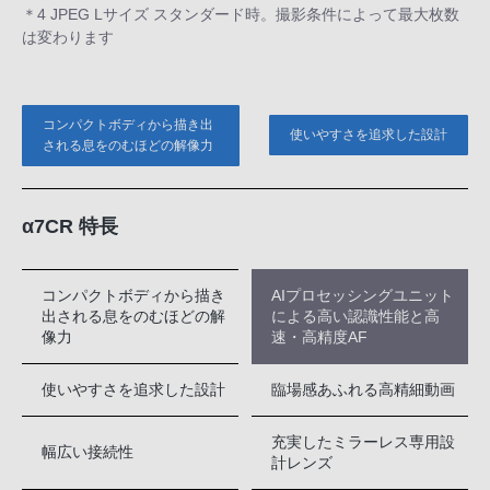
＊4 JPEG Lサイズ スタンダード時。撮影条件によって最大枚数
は変わります
コンパクトボディから描き出
使いやすさを追求した設計
される息をのむほどの解像力
α7CR 特長
コンパクトボディから描き
AIプロセッシングユニット
出される息をのむほどの解
による高い認識性能と高
像力
速・高精度AF
使いやすさを追求した設計
臨場感あふれる高精細動画
充実したミラーレス専用設
幅広い接続性
計レンズ