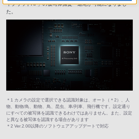
イブリッドAF」の被写体捕捉・追尾が可能になりまし
た。
＊1 カメラの設定で選択できる認識対象は、オート（＊2）、人
物、動物/鳥、動物、鳥、昆虫、車/列車、飛行機です。設定通り
にすべての被写体を認識できるわけではありません。また、設定
と異なる被写体を認識する場合があります
＊2 Ver.2.00以降のソフトウェアアップデートで対応