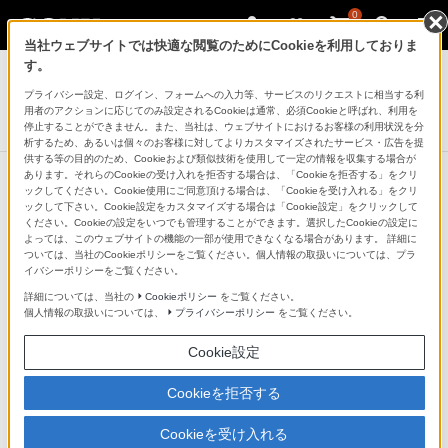
0
当社ウェブサイトでは快適な閲覧のためにCookieを利用しておりま
デジタル一眼カメラ α（アルファ）
す。
プライバシー設定、ログイン、フォームへの入力等、サービスのリクエストに相当する利
デジタル一眼カメラ
用者のアクションに応じてのみ設定されるCookieは通常、必須Cookieと呼ばれ、利用を
α7CR
停止することができません。また、当社は、ウェブサイトにおけるお客様の利用状況を分
析するため、あるいは個々のお客様に対してよりカスタマイズされたサービス・広告を提
供する等の目的のため、Cookieおよび類似技術を使用して一定の情報を収集する場合が
あります。それらのCookieの受け入れを拒否する場合は、「Cookieを拒否する」をクリ
ックしてください。Cookie使用にご同意頂ける場合は、「Cookieを受け入れる」をクリ
ックして下さい。Cookie設定をカスタマイズする場合は「Cookie設定」をクリックして
高度な被写体認識を可能にするAIプ
ください。Cookieの設定をいつでも管理することができます。選択したCookieの設定に
よっては、このウェブサイトの機能の一部が使用できなくなる場合があります。 詳細に
ロセッシングユニット
ついては、当社のCookieポリシーをご覧ください。個人情報の取扱いについては、プラ
イバシーポリシーをご覧ください。
詳細については、当社の
Cookieポリシー
をご覧ください。
AIプロセッシングユニットは、ディープラーニングを含
個人情報の取扱いについては、
プライバシーポリシー
をご覧ください。
むAI処理で、人物の骨格や姿勢などの詳細に基づいた人
Cookie設定
物認識に加え、動物や昆虫、乗り物など、人物以外の被
写体認識にも対応（＊1）。これにより、「リアルタイ
Cookieを拒否する
ム認識AF」と「リアルタイムトラッキング」の性能が向
Cookieを受け入れる
上し、より広範囲で高精度、信頼性の高い「ファストハ