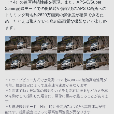
（＊4）の連写持続性能を実現。また、APS-C/Super
35mm記録モードでの撮影時や撮影後のAPS-C画角への
トリミング時も約2620万画素の解像度が確保できるた
め、たとえば飛んでいる鳥の高画質な撮影などが楽しめ
ます。
＊1 ライブビュー方式では最高6コマ/秒のAF/AE追随高速連写が
可能。撮影設定によって最高連写速度が異なります
＊2 高速で動く被写体の撮影やカメラを左右に振るなどカメラ本
体を動かして撮影した場合に、画像に歪みが起こることがありま
す
＊3 連続撮影モード「Hi+」時に最高約7コマ/秒の高速連写が可
能です。撮影設定によって最高連写速度が異なります