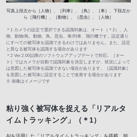
写真上段左から［人物］、［列車］、［鳥］、［車］、下段左か
ら［飛行機］、［動物］、［昆虫］、［人物］
＊1 カメラの設定で選択できる認識対象は、オート（＊2）、人
物、動物/鳥、動物、鳥、昆虫、車/列車、飛行機です。設定通り
にすべての被写体を認識できるわけではありません。また、設定
と異なる被写体を認識する場合があります
＊2 Ver.2.00以降のソフトウェアアップデートで対応。［オー
ト］ではカメラが自動で認識対象を決定しますが、状況によって
は意図した被写体を認識できない場合があります。［認識対象］
を意図した被写体に設定することで改善する場合があります
※ 画像はイメージです
粘り強く被写体を捉える「リアルタ
イムトラッキング」（＊1）
AIを活用した「リアルタイムトラッキング」を搭載。狙