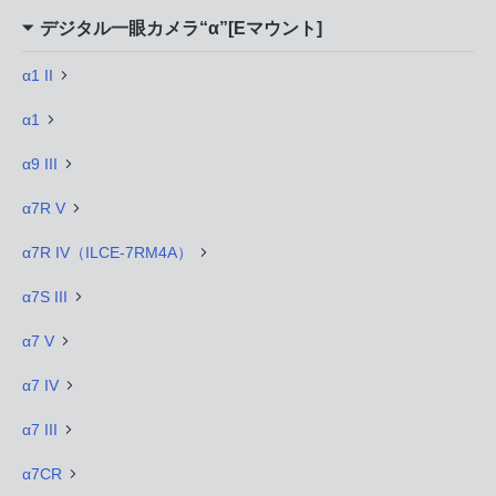
デジタル一眼カメラ“α”[Eマウント]
α1 II
α1
α9 III
α7R V
α7R IV（ILCE-7RM4A）
α7S III
α7 V
α7 IV
α7 III
α7CR