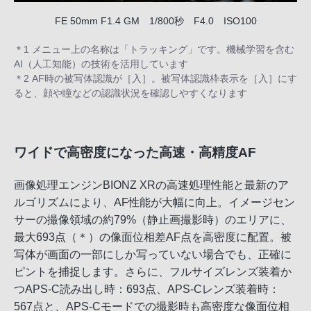
FE 50mm F1.4 GM 1/800秒 F4.0 ISO100
＊1 メニュー上の名称は「トラッキング」です。機械学習を含む
AI（人工知能）の技術を活用しています
＊2 AF時の被写体認識が［入］。被写体認識枠表示を［入］にす
ると、顔や瞳などの認識状況を確認しやすくなります
ワイドで高密度になった高速・高精度AF
画像処理エンジンBIONZ XRの高速処理性能と最新のア
ルゴリズムにより、AF性能が大幅に向上。イメージセン
サーの撮像領域の約79%（静止画撮影時）のエリアに、
最大693点（＊）の像面位相差AF点を高密度に配置。被
写体が画面の一部にしか写っていない場合でも、正確に
ピントを捕捉します。さらに、フルサイズレンズ装着か
つAPS-C読み出し時：693点、APS-Cレンズ装着時：
567点と、APS-Cモードでの撮影時も高密度な像面位相