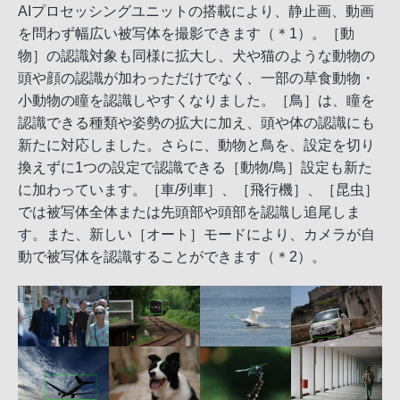
AIプロセッシングユニットの搭載により、静止画、動画
を問わず幅広い被写体を撮影できます（＊1）。［動
物］の認識対象も同様に拡大し、犬や猫のような動物の
頭や顔の認識が加わっただけでなく、一部の草食動物・
小動物の瞳を認識しやすくなりました。［鳥］は、瞳を
認識できる種類や姿勢の拡大に加え、頭や体の認識にも
新たに対応しました。さらに、動物と鳥を、設定を切り
換えずに1つの設定で認識できる［動物/鳥］設定も新た
に加わっています。［車/列車］、［飛行機］、［昆虫］
では被写体全体または先頭部や頭部を認識し追尾しま
す。また、新しい［オート］モードにより、カメラが自
動で被写体を認識することができます（＊2）。