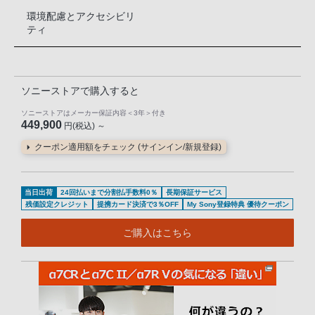
環境配慮とアクセシビリ
ティ
ソニーストアで購入すると
ソニーストアはメーカー保証内容
＜3年＞
付き
449,900
円(税込) ～
クーポン適用額をチェック (サインイン/新規登録)
当日出荷
24回払いまで分割払手数料0％
長期保証サービス
残価設定クレジット
提携カード決済で3％OFF
My Sony登録特典 優待クーポン
ご購入はこちら