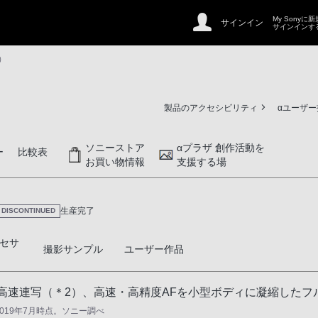
My Sonyに
サインイン
サインインす
4）
製品のアクセシビリティ
αユーザ
ソニーストア
αプラザ 創作活動を
ー
比較表
お買い物情報
支援する場
生産完了
DISCONTINUED
セサ
撮影サンプル
ユーザー作品
/秒高速連写（＊2）、高速・高精度AFを小型ボディに凝縮した
019年7月時点。ソニー調べ