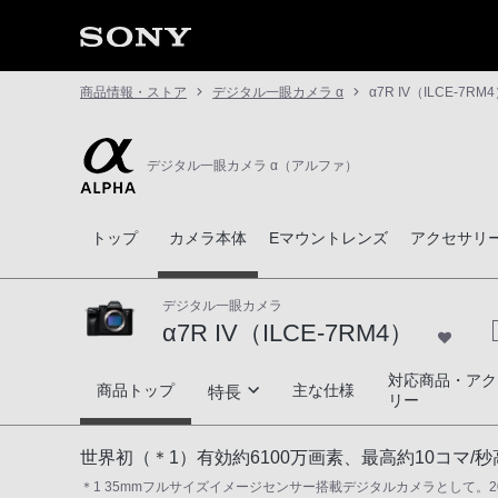
商品情報・ストア
デジタル一眼カメラ α
α7R IV（ILCE-7RM
デジタル一眼カメラ α（アルファ）
トップ
カメラ本体
Eマウントレンズ
アクセサリ
デジタル一眼カメラ
α7R IV（ILCE-7RM4）
対応商品・アク
α7R IV（ILCE-7RM4）
商品トップ
主な仕様
特長
リー
α史上最高の解像性能と階調性
世界初（＊1）有効約6100万画素、最高約10コマ
＊1 35mmフルサイズイメージセンサー搭載デジタルカメラとして。2