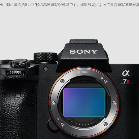
ド「Hi」時に最高約8コマ/秒の高速連写が可能です。撮影設定によって最高連写速度が