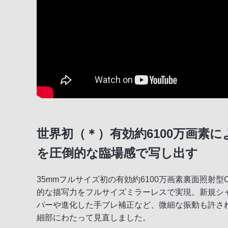
世界初（＊）有効約6100万画素
を圧倒的な臨場感で写し出す
35mmフルサイズ初の有効約6100万画素裏面照射
的な描写力をフルサイズミラーレスで実現。新規シ
パーや進化した手ブレ補正など、微細な振動も許さ
細部にわたって見直しました。