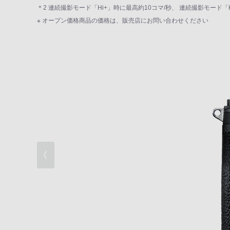
高速連写性能
＊2 連続撮影モード「Hi+」時に最高約10コマ/秒、 連続撮影モー
※ オープン価格商品の価格は、販売店にお問い合わせください
高速AF性能
信頼性・接続性
多彩な動画機能/WEBカメラ対応
充実したミラーレス専用設計レンズ
撮影体験を充実させる機能