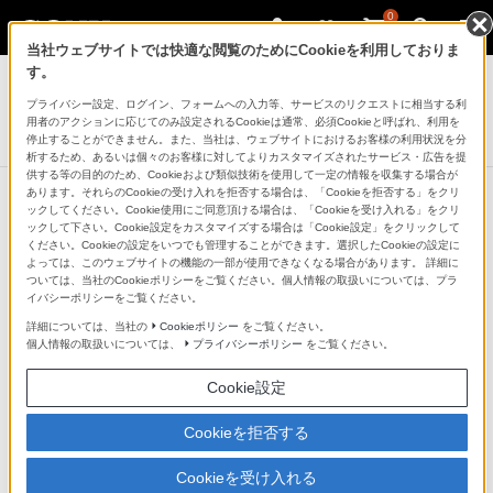
0
当社ウェブサイトでは快適な閲覧のためにCookieを利用しておりま
デジタル一眼カメラ α（アルファ）
す。
プライバシー設定、ログイン、フォームへの入力等、サービスのリクエストに相当する利
デジタル一眼カメラ
用者のアクションに応じてのみ設定されるCookieは通常、必須Cookieと呼ばれ、利用を
α9
停止することができません。また、当社は、ウェブサイトにおけるお客様の利用状況を分
析するため、あるいは個々のお客様に対してよりカスタマイズされたサービス・広告を提
供する等の目的のため、Cookieおよび類似技術を使用して一定の情報を収集する場合が
あります。それらのCookieの受け入れを拒否する場合は、「Cookieを拒否する」をクリ
ックしてください。Cookie使用にご同意頂ける場合は、「Cookieを受け入れる」をクリ
ックして下さい。Cookie設定をカスタマイズする場合は「Cookie設定」をクリックして
ください。Cookieの設定をいつでも管理することができます。選択したCookieの設定に
よっては、このウェブサイトの機能の一部が使用できなくなる場合があります。 詳細に
ついては、当社のCookieポリシーをご覧ください。個人情報の取扱いについては、プラ
イバシーポリシーをご覧ください。
詳細については、当社の
Cookieポリシー
をご覧ください。
個人情報の取扱いについては、
プライバシーポリシー
をご覧ください。
Cookie設定
Cookieを拒否する
Cookieを受け入れる