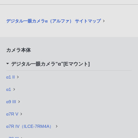
デジタル一眼カメラα（アルファ） サイトマップ
カメラ本体
デジタル一眼カメラ“α”[Eマウント]
α1 II
α1
α9 III
α7R V
α7R IV（ILCE-7RM4A）